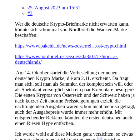
25. August 2023 um 15:51
#3
Wer die deutsche Krypto-Briefmarke nicht erwarten kann,
könnte sich schon mal von Nordbrief die Wacken-Marke
beschaffen:
https://www.paketda.de/news-oesterrei…ost-crypto.html
https://www.nordbrief-ostsee.de/2023/07/17/nor…e-
deutschlands/
Am 14. Oktober startet die Vorbestellung der neuen
deutschen Krypto-Marke, die am 2.11. erscheint. Da fragt
man sich, soll man als Sammler, der komplett sein will, oder
als Spekulant vorsorglich sich ein paar Exemplare besorgen?
Die ersten Kryptos von Österreich und der Schweiz haben ja
nach kurzer Zeit enorme Preissteigerungen erzielt, die
nachfolgenden Ausgaben waren schon nicht mehr so gefragt,
auch der Ausgabepreis wurde immer mehr erhöht. Mit
entsprechender Reklame könnten die ersten deutschen auch
einen Riesen-Hype entfachen.
Ich werde wohl auf diese Marken ganz verzichten, so etwas
war mir schon immer nicht ganz geheuer.