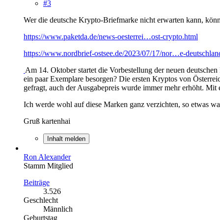
#3
Wer die deutsche Krypto-Briefmarke nicht erwarten kann, kön
https://www.paketda.de/news-oesterrei…ost-crypto.html
https://www.nordbrief-ostsee.de/2023/07/17/nor…e-deutschlan
Am 14. Oktober startet die Vorbestellung der neuen deutschen K
ein paar Exemplare besorgen? Die ersten Kryptos von Österrei
gefragt, auch der Ausgabepreis wurde immer mehr erhöht. Mit 
Ich werde wohl auf diese Marken ganz verzichten, so etwas wa
Gruß kartenhai
Inhalt melden
Ron Alexander
Stamm Mitglied
Beiträge
3.526
Geschlecht
Männlich
Geburtstag