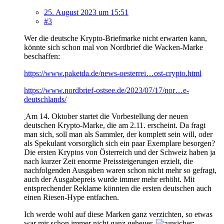
25. August 2023 um 15:51
#3
Wer die deutsche Krypto-Briefmarke nicht erwarten kann,
könnte sich schon mal von Nordbrief die Wacken-Marke
beschaffen:
https://www.paketda.de/news-oesterrei…ost-crypto.html
https://www.nordbrief-ostsee.de/2023/07/17/nor…e-
deutschlands/
Am 14. Oktober startet die Vorbestellung der neuen
deutschen Krypto-Marke, die am 2.11. erscheint. Da fragt
man sich, soll man als Sammler, der komplett sein will, oder
als Spekulant vorsorglich sich ein paar Exemplare besorgen?
Die ersten Kryptos von Österreich und der Schweiz haben ja
nach kurzer Zeit enorme Preissteigerungen erzielt, die
nachfolgenden Ausgaben waren schon nicht mehr so gefragt,
auch der Ausgabepreis wurde immer mehr erhöht. Mit
entsprechender Reklame könnten die ersten deutschen auch
einen Riesen-Hype entfachen.
Ich werde wohl auf diese Marken ganz verzichten, so etwas
war mir schon immer nicht ganz geheuer.