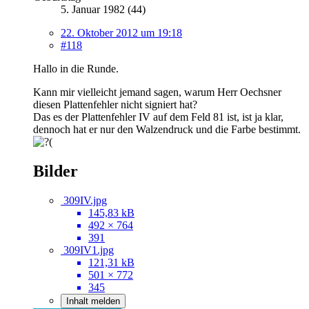
5. Januar 1982 (44)
22. Oktober 2012 um 19:18
#118
Hallo in die Runde.
Kann mir vielleicht jemand sagen, warum Herr Oechsner
diesen Plattenfehler nicht signiert hat?
Das es der Plattenfehler IV auf dem Feld 81 ist, ist ja klar,
dennoch hat er nur den Walzendruck und die Farbe bestimmt.
Bilder
309IV.jpg
145,83 kB
492 × 764
391
309IV1.jpg
121,31 kB
501 × 772
345
Inhalt melden