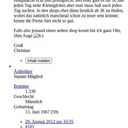
Hauptsache echt und portogrecht. Bei ebay gibt es für 1€ fast
jeden Tag nette Kleinigleiten aber man muss halt auch jeden
Tag suchen. In den shops eher dünn bestück ab 3€ zu finden,
wobei das natürlich manchmal schon zu teuer sein könnte,
kenne die Preise hier nicht so gut.
Falls also jemand einen netten shop kennt bin ich ganz Ohr,
öhm Auge
Gruß
Christian
Inhalt melden
Ästhetiker
Stamm Mitglied
Beiträge
1.339
Geschlecht
Männlich
Geburtstag
13. Juni 1967 (59)
29. August 2012 um 16:55
#102