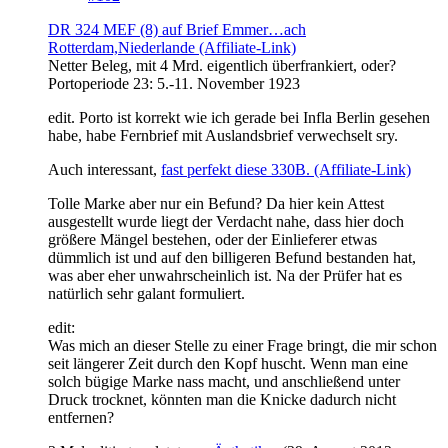
DR 324 MEF (8) auf Brief Emmer…ach
Rotterdam,Niederlande (Affiliate-Link)
Netter Beleg, mit 4 Mrd. eigentlich überfrankiert, oder?
Portoperiode 23: 5.-11. November 1923
edit. Porto ist korrekt wie ich gerade bei Infla Berlin gesehen
habe, habe Fernbrief mit Auslandsbrief verwechselt sry.
Auch interessant,
fast perfekt diese 330B. (Affiliate-Link)
Tolle Marke aber nur ein Befund? Da hier kein Attest
ausgestellt wurde liegt der Verdacht nahe, dass hier doch
größere Mängel bestehen, oder der Einlieferer etwas
dümmlich ist und auf den billigeren Befund bestanden hat,
was aber eher unwahrscheinlich ist. Na der Prüfer hat es
natürlich sehr galant formuliert.
edit:
Was mich an dieser Stelle zu einer Frage bringt, die mir schon
seit längerer Zeit durch den Kopf huscht. Wenn man eine
solch bügige Marke nass macht, und anschließend unter
Druck trocknet, könnten man die Knicke dadurch nicht
entfernen?