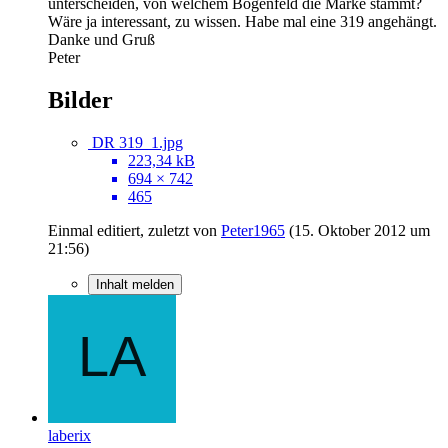
unterscheiden, von welchem Bogenfeld die Marke stammt?
Wäre ja interessant, zu wissen. Habe mal eine 319 angehängt.
Danke und Gruß
Peter
Bilder
DR 319_1.jpg
223,34 kB
694 × 742
465
Einmal editiert, zuletzt von
Peter1965
(
15. Oktober 2012 um
21:56
)
Inhalt melden
laberix