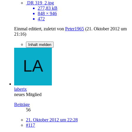
DR 319_2.jpg
277,83 kB
848 × 946
472
Einmal editiert, zuletzt von
Peter1965
(
21. Oktober 2012 um
21:16
)
Inhalt melden
laberix
neues Mitglied
Beiträge
56
21. Oktober 2012 um 22:28
#117