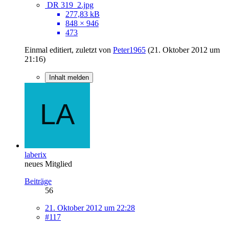
DR 319_2.jpg
277,83 kB
848 × 946
473
Einmal editiert, zuletzt von
Peter1965
(
21. Oktober 2012 um
21:16
)
Inhalt melden
laberix
neues Mitglied
Beiträge
56
21. Oktober 2012 um 22:28
#117