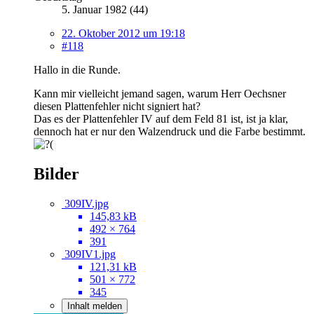
5. Januar 1982 (44)
22. Oktober 2012 um 19:18
#118
Hallo in die Runde.
Kann mir vielleicht jemand sagen, warum Herr Oechsner
diesen Plattenfehler nicht signiert hat?
Das es der Plattenfehler IV auf dem Feld 81 ist, ist ja klar,
dennoch hat er nur den Walzendruck und die Farbe bestimmt.
Bilder
309IV.jpg
145,83 kB
492 × 764
391
309IV1.jpg
121,31 kB
501 × 772
345
Inhalt melden