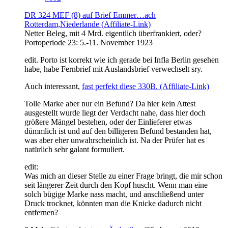
DR 324 MEF (8) auf Brief Emmer…ach
Rotterdam,Niederlande (Affiliate-Link)
Netter Beleg, mit 4 Mrd. eigentlich überfrankiert, oder?
Portoperiode 23: 5.-11. November 1923
edit. Porto ist korrekt wie ich gerade bei Infla Berlin gesehen
habe, habe Fernbrief mit Auslandsbrief verwechselt sry.
Auch interessant,
fast perfekt diese 330B. (Affiliate-Link)
Tolle Marke aber nur ein Befund? Da hier kein Attest
ausgestellt wurde liegt der Verdacht nahe, dass hier doch
größere Mängel bestehen, oder der Einlieferer etwas
dümmlich ist und auf den billigeren Befund bestanden hat,
was aber eher unwahrscheinlich ist. Na der Prüfer hat es
natürlich sehr galant formuliert.
edit:
Was mich an dieser Stelle zu einer Frage bringt, die mir schon
seit längerer Zeit durch den Kopf huscht. Wenn man eine
solch bügige Marke nass macht, und anschließend unter
Druck trocknet, könnten man die Knicke dadurch nicht
entfernen?