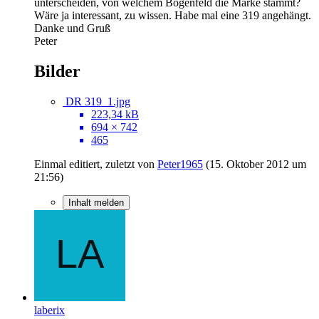
unterscheiden, von welchem Bogenfeld die Marke stammt?
Wäre ja interessant, zu wissen. Habe mal eine 319 angehängt.
Danke und Gruß
Peter
Bilder
DR 319_1.jpg
223,34 kB
694 × 742
465
Einmal editiert, zuletzt von
Peter1965
(
15. Oktober 2012 um
21:56
)
Inhalt melden
laberix