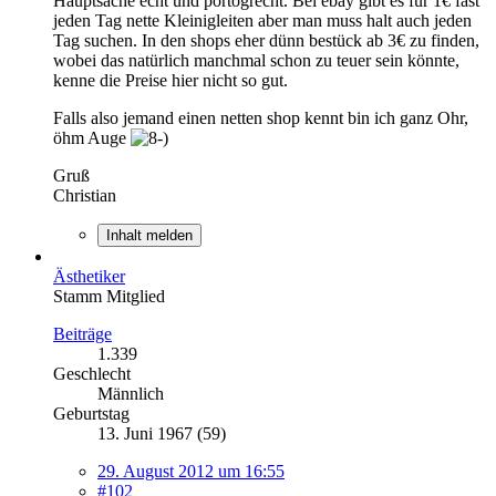
Hauptsache echt und portogrecht. Bei ebay gibt es für 1€ fast
jeden Tag nette Kleinigleiten aber man muss halt auch jeden
Tag suchen. In den shops eher dünn bestück ab 3€ zu finden,
wobei das natürlich manchmal schon zu teuer sein könnte,
kenne die Preise hier nicht so gut.
Falls also jemand einen netten shop kennt bin ich ganz Ohr,
öhm Auge
Gruß
Christian
Inhalt melden
Ästhetiker
Stamm Mitglied
Beiträge
1.339
Geschlecht
Männlich
Geburtstag
13. Juni 1967 (59)
29. August 2012 um 16:55
#102