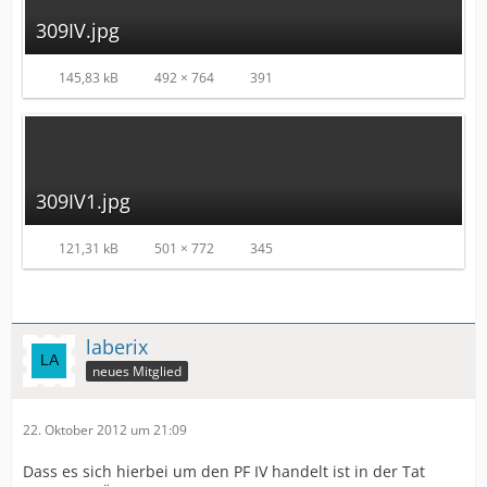
309IV.jpg
145,83 kB
492 × 764
391
309IV1.jpg
121,31 kB
501 × 772
345
laberix
neues Mitglied
22. Oktober 2012 um 21:09
Dass es sich hierbei um den PF IV handelt ist in der Tat