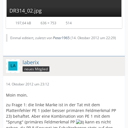
DR314_02.jpg
197,64 kB
636 × 753
514
Einmal editiert, zuletzt von
Peter1965
(
14. Oktober 2012 um 22:29
)
laberix
neues Mitglied
14. Oktober 2012 um 23:12
Moin moin,
zu Frage 1: die linke Marke ist in der Tat mit dem
Plattenfehler PE 1 (oder besser primären Feldmerkmal PP
23) behaftet. Aber eine Kombination von PE 1 mit dem
"Sprung" (primäres Feldmerkmal PP
kann es nicht
geben, da PP 8 (Sprung) im Schalterbogen stets auf den