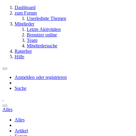
Dashboard
zum Forum
Unerledigte Themen
Mitglieder
Letzte Aktivitäten
Benutzer online
Team
Mitgliedersuche
Ratgeber
Hilfe
Anmelden oder registrieren
Suche
Alles
Alles
Artikel