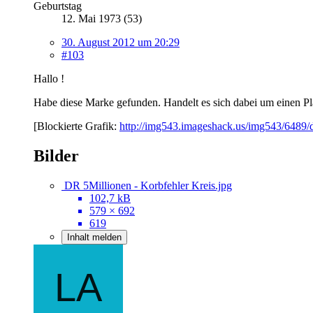
Geburtstag
12. Mai 1973 (53)
30. August 2012 um 20:29
#103
Hallo !
Habe diese Marke gefunden. Handelt es sich dabei um einen Pla
[Blockierte Grafik:
http://img543.imageshack.us/img543/6489/d
Bilder
DR 5Millionen - Korbfehler Kreis.jpg
102,7 kB
579 × 692
619
Inhalt melden