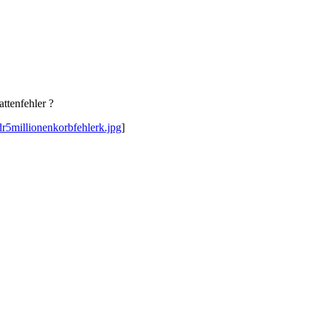
ttenfehler ?
r5millionenkorbfehlerk.jpg
]