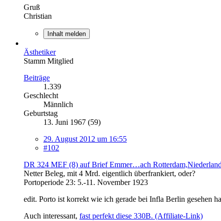
Gruß
Christian
Inhalt melden
Ästhetiker
Stamm Mitglied
Beiträge
1.339
Geschlecht
Männlich
Geburtstag
13. Juni 1967 (59)
29. August 2012 um 16:55
#102
DR 324 MEF (8) auf Brief Emmer…ach Rotterdam,Niederlande 
Netter Beleg, mit 4 Mrd. eigentlich überfrankiert, oder?
Portoperiode 23: 5.-11. November 1923
edit. Porto ist korrekt wie ich gerade bei Infla Berlin gesehen 
Auch interessant,
fast perfekt diese 330B. (Affiliate-Link)