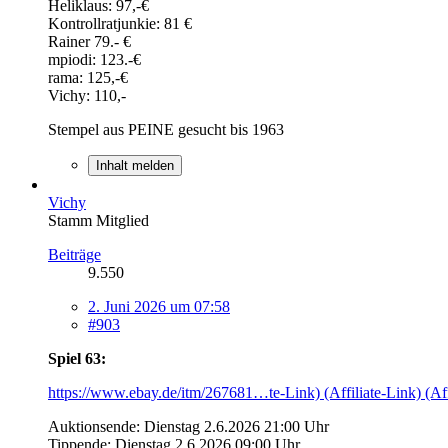
Heliklaus: 97,-€
Kontrollratjunkie: 81 €
Rainer 79.- €
mpiodi: 123.-€
rama: 125,-€
Vichy: 110,-
Stempel aus PEINE gesucht bis 1963
Inhalt melden
Vichy
Stamm Mitglied
Beiträge
9.550
2. Juni 2026 um 07:58
#903
Spiel 63:
https://www.ebay.de/itm/267681…te-Link) (Affiliate-Link) (Aff
Auktionsende: Dienstag 2.6.2026 21:00 Uhr
Tippende: Dienstag 2.6.2026 09:00 Uhr