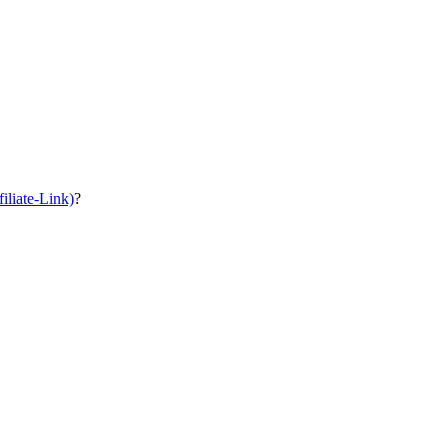
iliate-Link)
?