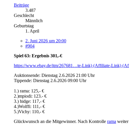
Beiträge
3.487
Geschlecht
Männlich
Geburtstag
1. April
2. Juni 2026 um 20:00
#904
Spiel 63: Ergebnis 301,-€
https://www.ebay.de/itm/267681…te-Link) (Affiliate-Link) (Aff
Auktionsende: Dienstag 2.6.2026 21:00 Uhr
Tippende: Dienstag 2.6.2026 09:00 Uhr
1.) rama: 125,- €
2.)mpiodi: 123.- €
3.) hidge: 117,- €
4.)Wolffi: 111,- €
5.)Vichy: 110,- €
Glückwunsch an die Mitgewinner. Nach Kontrolle
rama
weiter 