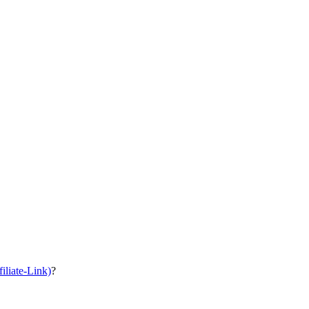
iliate-Link)
?