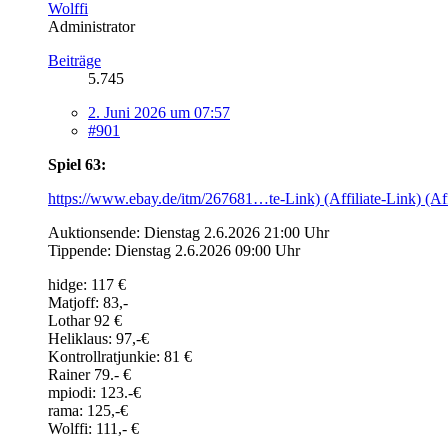
Wolffi
Administrator
Beiträge
5.745
2. Juni 2026 um 07:57
#901
Spiel 63:
https://www.ebay.de/itm/267681…te-Link) (Affiliate-Link) (Aff
Auktionsende: Dienstag 2.6.2026 21:00 Uhr
Tippende: Dienstag 2.6.2026 09:00 Uhr
hidge: 117 €
Matjoff: 83,-
Lothar 92 €
Heliklaus: 97,-€
Kontrollratjunkie: 81 €
Rainer 79.- €
mpiodi: 123.-€
rama: 125,-€
Wolffi: 111,- €