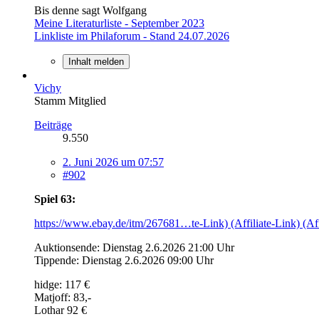
Bis denne sagt Wolfgang
Meine Literaturliste - September 2023
Linkliste im Philaforum - Stand 24.07.2026
Inhalt melden
Vichy
Stamm Mitglied
Beiträge
9.550
2. Juni 2026 um 07:57
#902
Spiel 63:
https://www.ebay.de/itm/267681…te-Link) (Affiliate-Link) (Aff
Auktionsende: Dienstag 2.6.2026 21:00 Uhr
Tippende: Dienstag 2.6.2026 09:00 Uhr
hidge: 117 €
Matjoff: 83,-
Lothar 92 €