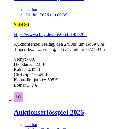
Lothar
24. Juli 2026 um 00:39
Spiel 86
https://www.ebay.de/itm/206421459265
Auktionsende: Freitag, den 24. Juli um 19:59 Uhr
Tippende........: Freitag, den 24. Juli um 07:59 Uhr
Vichy: 400,-
Heliklaus: 323,-€
Rainer: 460.- €
Christoph1: 345,-€
Kontrollratjunkie: 505 €
Lothar 377 €
Auktionserlösspiel 2026
Lothar