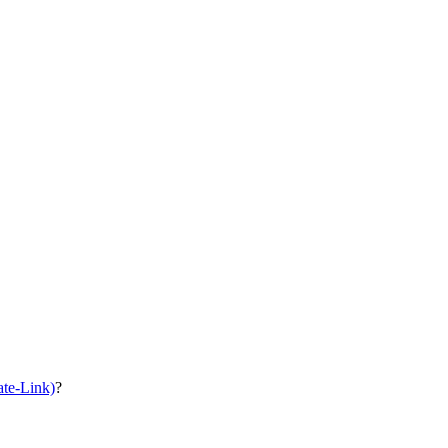
ate-Link)
?