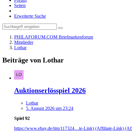
Forum
Seiten
Erweiterte Suche
PHILAFORUM.COM Briefmarkenforum
Mitglieder
Lothar
Beiträge von Lothar
Auktionserlösspiel 2026
Lothar
5. August 2026 um 23:24
Spiel 92
https://www.ebay.de/itm/117324…te-Link) (Affiliate-Link) (Aff