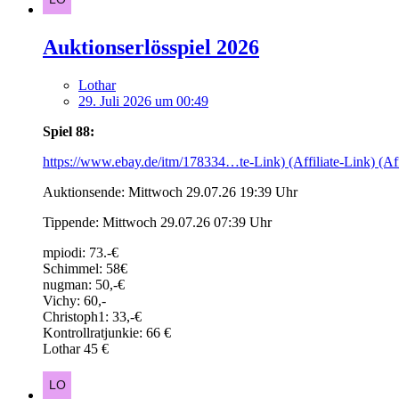
Auktionserlösspiel 2026
Lothar
29. Juli 2026 um 00:49
Spiel 88:
https://www.ebay.de/itm/178334…te-Link) (Affiliate-Link) (Aff
Auktionsende: Mittwoch 29.07.26 19:39 Uhr
Tippende: Mittwoch 29.07.26 07:39 Uhr
mpiodi: 73.-€
Schimmel: 58€
nugman: 50,-€
Vichy: 60,-
Christoph1: 33,-€
Kontrollratjunkie: 66 €
Lothar 45 €