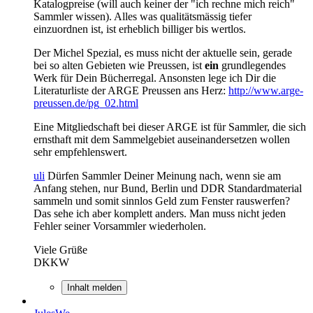
Katalogpreise (will auch keiner der "ich rechne mich reich"
Sammler wissen). Alles was qualitätsmässig tiefer
einzuordnen ist, ist erheblich billiger bis wertlos.
Der Michel Spezial, es muss nicht der aktuelle sein, gerade
bei so alten Gebieten wie Preussen, ist
ein
grundlegendes
Werk für Dein Bücherregal. Ansonsten lege ich Dir die
Literaturliste der ARGE Preussen ans Herz:
http://www.arge-
preussen.de/pg_02.html
Eine Mitgliedschaft bei dieser ARGE ist für Sammler, die sich
ernsthaft mit dem Sammelgebiet auseinandersetzen wollen
sehr empfehlenswert.
uli
Dürfen Sammler Deiner Meinung nach, wenn sie am
Anfang stehen, nur Bund, Berlin und DDR Standardmaterial
sammeln und somit sinnlos Geld zum Fenster rauswerfen?
Das sehe ich aber komplett anders. Man muss nicht jeden
Fehler seiner Vorsammler wiederholen.
Viele Grüße
DKKW
Inhalt melden