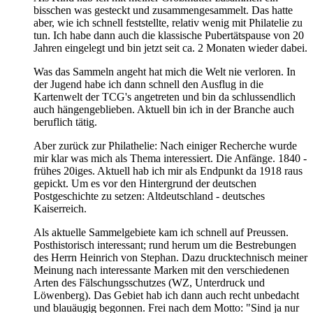
bisschen was gesteckt und zusammengesammelt. Das hatte
aber, wie ich schnell feststellte, relativ wenig mit Philatelie zu
tun. Ich habe dann auch die klassische Pubertätspause von 20
Jahren eingelegt und bin jetzt seit ca. 2 Monaten wieder dabei.
Was das Sammeln angeht hat mich die Welt nie verloren. In
der Jugend habe ich dann schnell den Ausflug in die
Kartenwelt der TCG's angetreten und bin da schlussendlich
auch hängengeblieben. Aktuell bin ich in der Branche auch
beruflich tätig.
Aber zurück zur Philathelie: Nach einiger Recherche wurde
mir klar was mich als Thema interessiert. Die Anfänge. 1840 -
frühes 20iges. Aktuell hab ich mir als Endpunkt da 1918 raus
gepickt. Um es vor den Hintergrund der deutschen
Postgeschichte zu setzen: Altdeutschland - deutsches
Kaiserreich.
Als aktuelle Sammelgebiete kam ich schnell auf Preussen.
Posthistorisch interessant; rund herum um die Bestrebungen
des Herrn Heinrich von Stephan. Dazu drucktechnisch meiner
Meinung nach interessante Marken mit den verschiedenen
Arten des Fälschungsschutzes (WZ, Unterdruck und
Löwenberg). Das Gebiet hab ich dann auch recht unbedacht
und blauäugig begonnen. Frei nach dem Motto: "Sind ja nur