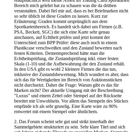
Hauptsächlich weil meine Arbeit im Trading Card/Sportkarten
Bereich mich gelehrt hat zu schauen was die da drüben
veranstalten. Dabei fiel mir auf, dass es bei Briefmarken nicht
so sehr üblich ist diese Graden zu lassen. Kurz zur
Erläuterung: Graden kommt ursprünglich aus dem
Sportkartenbereich. Es handelt sich dabei um Firmen (z.B.
PSA, Beckett, SGC) die sich eine Karte sehr genau
anschauen, auf Echtheit prüfen und jetzt kommt der
Unterschied zum BPP Prüfer: diese auch noch in einem
Plastikcase verschweißen und den Zustand bewerten nach
festen Kriterien. Dementsprechend hätte man die
Echtheitsprüfung, die Zustandsprüfung inkl. einer festen
Skala (1-10) und die Aufbewahrung die den Zustand erhält.
In den USA gibt es wohl 2 kleinere Firmen die das tun,
inklusive der Zustandsbewertung. Mich wundert es aber, dass
sich das für Wertigkeiten im Bereich von Auktionsstücken
nicht durchsetzt. Daher die Frage: Warum gibt es das für
Marken nicht? Der aktuelle Umgang mit der Beschreibung
"Luxus" und einem Zettel oder Stempel auf der Rückseite
bereitet mir Unwohlsein. Vor allem das Stempeln des Stückes
empfinde ich als sehr gruselig. Eine Karte wäre zu 90%
entwertet mit einem Stempel oder ähnlichem.
2. Das Forum scheint sehr gut und strikt innerhalb der
Sammelgebiete strukturiert zu sein. Sehr klare Titel und sich