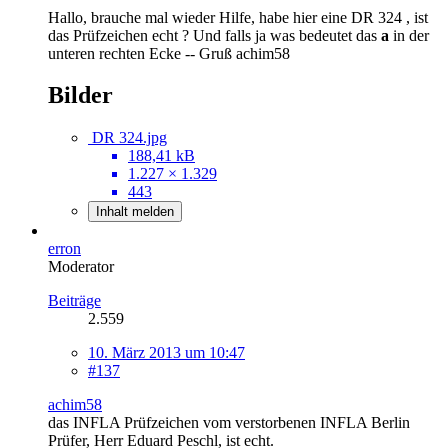
Hallo, brauche mal wieder Hilfe, habe hier eine DR 324 , ist
das Prüfzeichen echt ? Und falls ja was bedeutet das
a
in der
unteren rechten Ecke -- Gruß achim58
Bilder
DR 324.jpg
188,41 kB
1.227 × 1.329
443
Inhalt melden
erron
Moderator
Beiträge
2.559
10. März 2013 um 10:47
#137
achim58
das INFLA Prüfzeichen vom verstorbenen INFLA Berlin
Prüfer, Herr Eduard Peschl, ist echt.