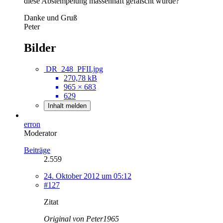
diese Abstempelung massenhaft gefälscht wurde?
Danke und Gruß
Peter
Bilder
DR_248_PFII.jpg
270,78 kB
965 × 683
629
Inhalt melden
erron
Moderator
Beiträge
2.559
24. Oktober 2012 um 05:12
#127
Zitat
Original von Peter1965