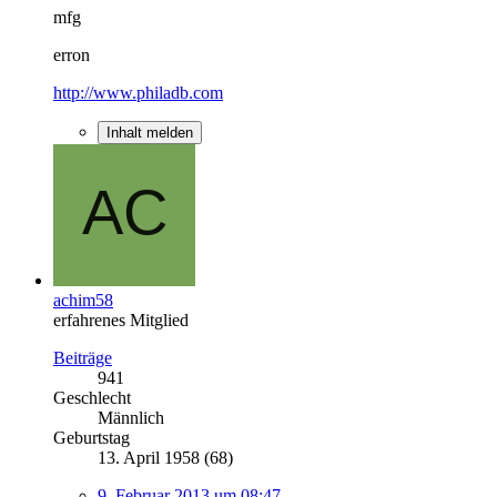
mfg
erron
http://www.philadb.com
Inhalt melden
achim58
erfahrenes Mitglied
Beiträge
941
Geschlecht
Männlich
Geburtstag
13. April 1958 (68)
9. Februar 2013 um 08:47