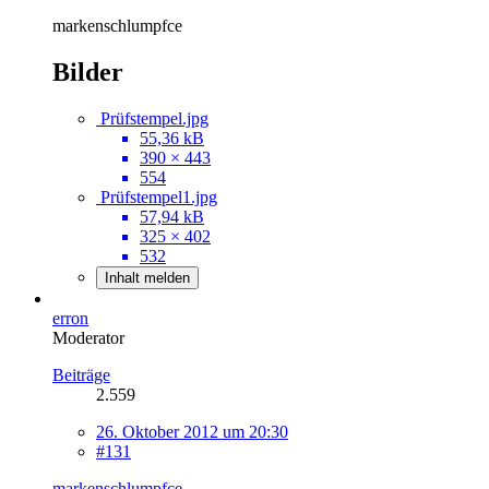
markenschlumpfce
Bilder
Prüfstempel.jpg
55,36 kB
390 × 443
554
Prüfstempel1.jpg
57,94 kB
325 × 402
532
Inhalt melden
erron
Moderator
Beiträge
2.559
26. Oktober 2012 um 20:30
#131
markenschlumpfce
,