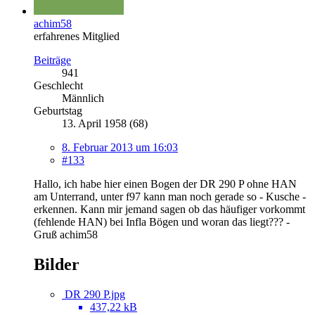
achim58
erfahrenes Mitglied
Beiträge
941
Geschlecht
Männlich
Geburtstag
13. April 1958 (68)
8. Februar 2013 um 16:03
#133
Hallo, ich habe hier einen Bogen der DR 290 P ohne HAN
am Unterrand, unter f97 kann man noch gerade so - Kusche -
erkennen. Kann mir jemand sagen ob das häufiger vorkommt
(fehlende HAN) bei Infla Bögen und woran das liegt??? -
Gruß achim58
Bilder
DR 290 P.jpg
437,22 kB