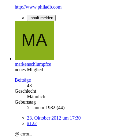
http://www.philadb.com
Inhalt melden
markenschlumpfce
neues Mitglied
Beiträge
43
Geschlecht
Männlich
Geburtstag
5. Januar 1982 (44)
23. Oktober 2012 um 17:30
#122
@ erron.