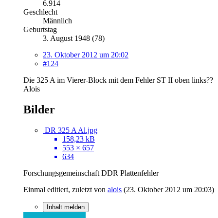
6.914
Geschlecht
Männlich
Geburtstag
3. August 1948 (78)
23. Oktober 2012 um 20:02
#124
Die 325 A im Vierer-Block mit dem Fehler ST II oben links??
Alois
Bilder
DR 325 A Al.jpg
158,23 kB
553 × 657
634
Forschungsgemeinschaft DDR Plattenfehler
Einmal editiert, zuletzt von
alois
(
23. Oktober 2012 um 20:03
)
Inhalt melden