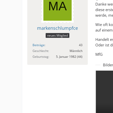
Danke wer
diese ers
werde, m
Wie oft k
markenschlumpfce
auf einem
neues Mitglied
Handelt e
Oder ist d
Beiträge
43
Geschlecht
Männlich
MfG
Geburtstag
5. Januar 1982 (44)
Bilde