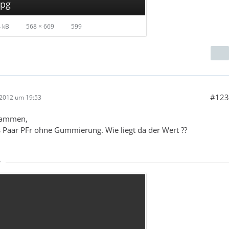
jpg
 kB
568 × 669
599
#123
 2012 um 19:53
sammen,
s Paar PFr ohne Gummierung. Wie liegt da der Wert ??
r