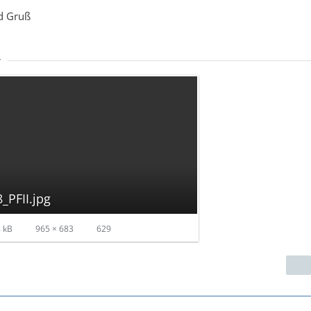
d Gruß
r
_PFII.jpg
 kB
965 × 683
629