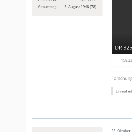
Geburtstag
3. August 1948 (78)
DR 325
158,23
Forschung
Einmal edi
23. Oktober