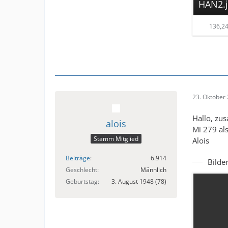
HAN2.
136,24
23. Oktober
Hallo, zu
alois
Mi 279 al
Stamm Mitglied
Alois
Beiträge
6.914
Bilde
Geschlecht
Männlich
Geburtstag
3. August 1948 (78)