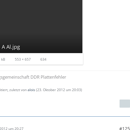
 A Al.jpg
 kB
553 × 657
634
sgemeinschaft DDR Plattenfehler
tiert, zuletzt von
alois
(
23. Oktober 2012 um 20:03
)
#125
 2012 um 20:27