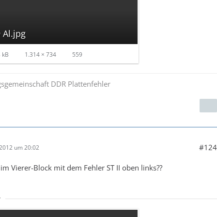
 Al.jpg
 kB
1.314 × 734
559
sgemeinschaft DDR Plattenfehler
#124
 2012 um 20:02
im Vierer-Block mit dem Fehler ST II oben links??
r