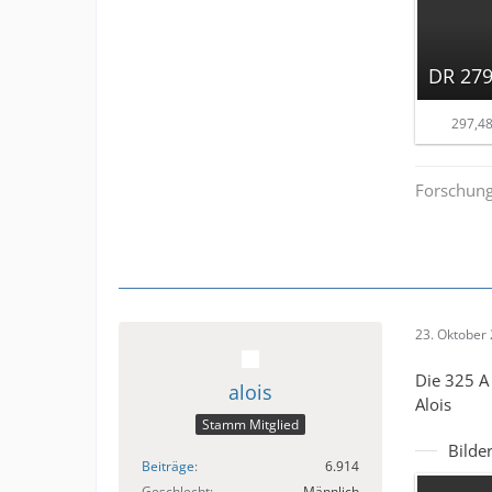
DR 279
297,48
Forschung
23. Oktober
Die 325 A 
alois
Alois
Stamm Mitglied
Bilde
Beiträge
6.914
Geschlecht
Männlich