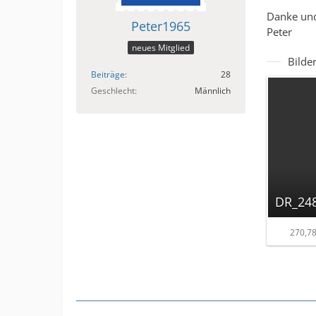
Danke un
Peter1965
Peter
neues Mitglied
Bilde
Beiträge
28
Geschlecht
Männlich
DR_248
270,78