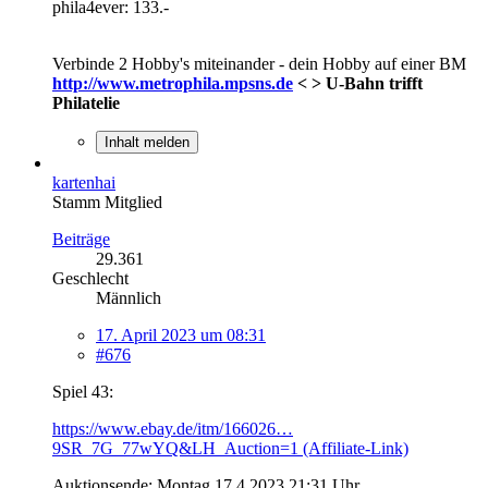
phila4ever: 133.-
Verbinde 2 Hobby's miteinander - dein Hobby auf einer BM
http://www.metrophila.mpsns.de
< > U-Bahn trifft
Philatelie
Inhalt melden
kartenhai
Stamm Mitglied
Beiträge
29.361
Geschlecht
Männlich
17. April 2023 um 08:31
#676
Spiel 43:
https://www.ebay.de/itm/166026…
9SR_7G_77wYQ&LH_Auction=1 (Affiliate-Link)
Auktionsende: Montag 17.4.2023 21:31 Uhr