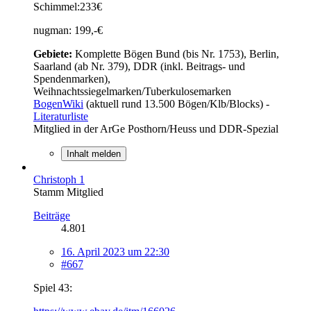
Schimmel:233€
nugman: 199,-€
Gebiete:
Komplette Bögen Bund (bis Nr. 1753), Berlin,
Saarland (ab Nr. 379), DDR (inkl. Beitrags- und
Spendenmarken),
Weihnachtssiegelmarken/Tuberkulosemarken
BogenWiki
(aktuell rund 13.500 Bögen/Klb/Blocks) -
Literaturliste
Mitglied in der ArGe Posthorn/Heuss und DDR-Spezial
Inhalt melden
Christoph 1
Stamm Mitglied
Beiträge
4.801
16. April 2023 um 22:30
#667
Spiel 43: