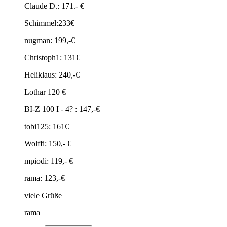
Claude D.: 171.- €
Schimmel:233€
nugman: 199,-€
Christoph1: 131€
Heliklaus: 240,-€
Lothar 120 €
BI-Z 100 I - 4? : 147,-€
tobi125: 161€
Wolffi: 150,- €
mpiodi: 119,- €
rama: 123,-€
viele Grüße
rama