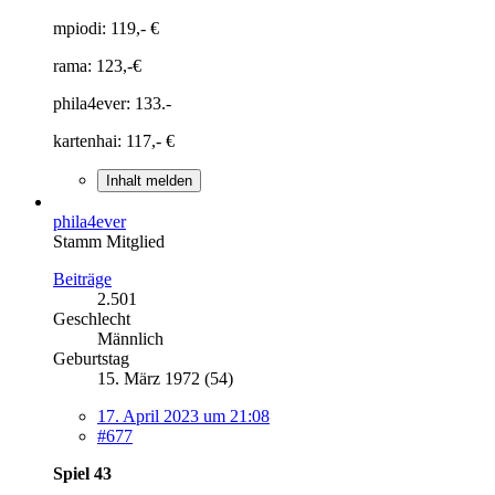
mpiodi: 119,- €
rama: 123,-€
phila4ever: 133.-
kartenhai: 117,- €
Inhalt melden
phila4ever
Stamm Mitglied
Beiträge
2.501
Geschlecht
Männlich
Geburtstag
15. März 1972 (54)
17. April 2023 um 21:08
#677
Spiel 43