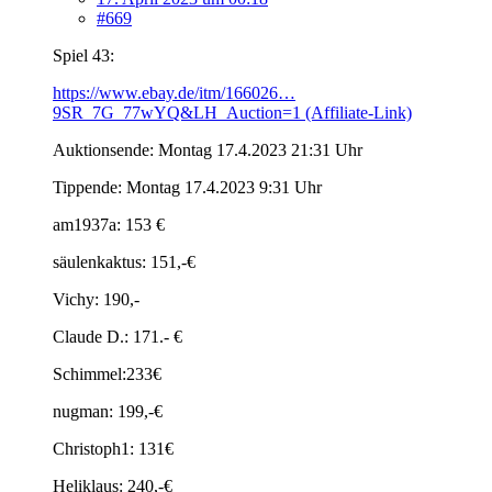
#669
Spiel 43:
https://www.ebay.de/itm/166026…
9SR_7G_77wYQ&LH_Auction=1 (Affiliate-Link)
Auktionsende: Montag 17.4.2023 21:31 Uhr
Tippende: Montag 17.4.2023 9:31 Uhr
am1937a: 153 €
säulenkaktus: 151,-€
Vichy: 190,-
Claude D.: 171.- €
Schimmel:233€
nugman: 199,-€
Christoph1: 131€
Heliklaus: 240,-€