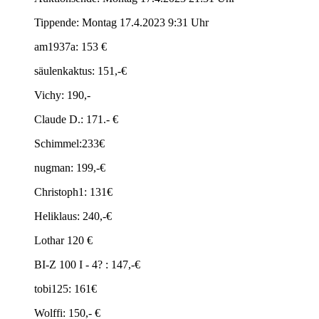
Tippende: Montag 17.4.2023 9:31 Uhr
am1937a: 153 €
säulenkaktus: 151,-€
Vichy: 190,-
Claude D.: 171.- €
Schimmel:233€
nugman: 199,-€
Christoph1: 131€
Heliklaus: 240,-€
Lothar 120 €
BI-Z 100 I - 4? : 147,-€
tobi125: 161€
Wolffi: 150,- €