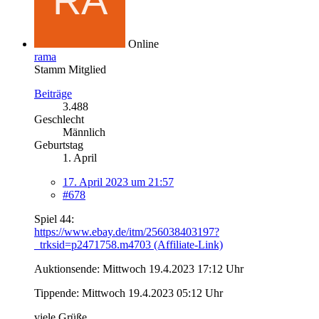
Online
rama
Stamm Mitglied
Beiträge
3.488
Geschlecht
Männlich
Geburtstag
1. April
17. April 2023 um 21:57
#678
Spiel 44:
https://www.ebay.de/itm/256038403197?
_trksid=p2471758.m4703 (Affiliate-Link)
Auktionsende: Mittwoch 19.4.2023 17:12 Uhr
Tippende: Mittwoch 19.4.2023 05:12 Uhr
viele Grüße