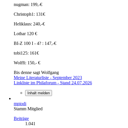
nugman: 199,-€
Christoph1: 131€
Heliklaus: 240,-€
Lothar 120 €
BI-Z 100 I - 4? : 147,-€
tobi125: 161€
Wolffi: 150,- €
Bis denne sagt Wolfgang
Meine Literaturliste - September 2023
Linkliste im Philaforum - Stand 24.07.2026
Inhalt melden
mpiodi
Stamm Mitglied
Beiträge
1.041