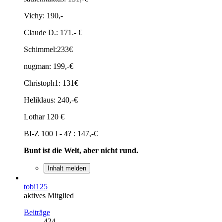
Vichy: 190,-
Claude D.: 171.- €
Schimmel:233€
nugman: 199,-€
Christoph1: 131€
Heliklaus: 240,-€
Lothar 120 €
BI-Z 100 I - 4? : 147,-€
Bunt ist die Welt, aber nicht rund.
Inhalt melden
tobi125
aktives Mitglied
Beiträge
424