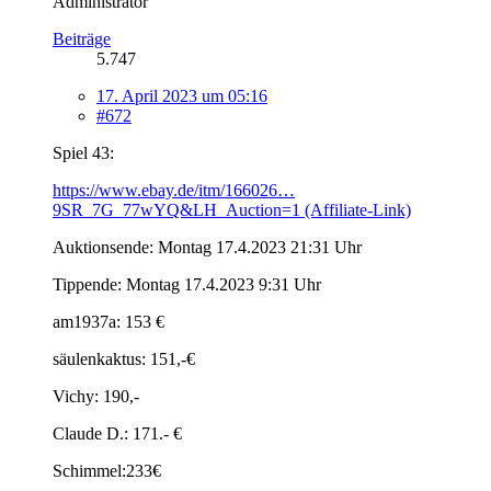
Administrator
Beiträge
5.747
17. April 2023 um 05:16
#672
Spiel 43:
https://www.ebay.de/itm/166026…
9SR_7G_77wYQ&LH_Auction=1 (Affiliate-Link)
Auktionsende: Montag 17.4.2023 21:31 Uhr
Tippende: Montag 17.4.2023 9:31 Uhr
am1937a: 153 €
säulenkaktus: 151,-€
Vichy: 190,-
Claude D.: 171.- €
Schimmel:233€