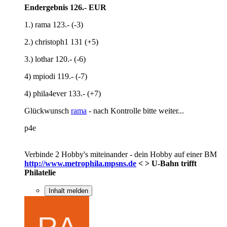
Endergebnis 126.- EUR
1.) rama 123.- (-3)
2.) christoph1 131 (+5)
3.) lothar 120.- (-6)
4) mpiodi 119.- (-7)
4) phila4ever 133.- (+7)
Glückwunsch
rama
- nach Kontrolle bitte weiter...
p4e
Verbinde 2 Hobby's miteinander - dein Hobby auf einer BM
http://www.metrophila.mpsns.de
< > U-Bahn trifft
Philatelie
Inhalt melden