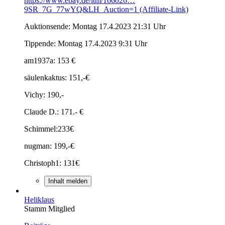
https://www.ebay.de/itm/166026…
9SR_7G_77wYQ&LH_Auction=1 (Affiliate-Link)
Auktionsende: Montag 17.4.2023 21:31 Uhr
Tippende: Montag 17.4.2023 9:31 Uhr
am1937a: 153 €
säulenkaktus: 151,-€
Vichy: 190,-
Claude D.: 171.- €
Schimmel:233€
nugman: 199,-€
Christoph1: 131€
Inhalt melden
Heliklaus
Stamm Mitglied