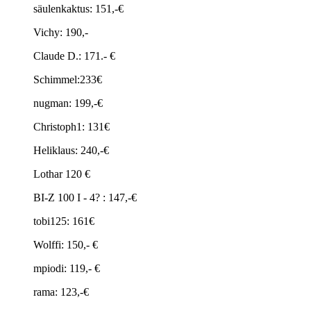
säulenkaktus: 151,-€
Vichy: 190,-
Claude D.: 171.- €
Schimmel:233€
nugman: 199,-€
Christoph1: 131€
Heliklaus: 240,-€
Lothar 120 €
BI-Z 100 I - 4? : 147,-€
tobi125: 161€
Wolffi: 150,- €
mpiodi: 119,- €
rama: 123,-€