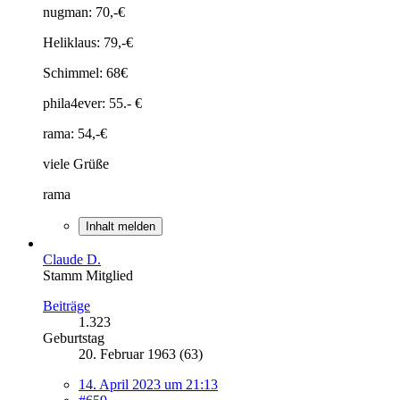
nugman: 70,-€
Heliklaus: 79,-€
Schimmel: 68€
phila4ever: 55.- €
rama: 54,-€
viele Grüße
rama
Inhalt melden
Claude D.
Stamm Mitglied
Beiträge
1.323
Geburtstag
20. Februar 1963 (63)
14. April 2023 um 21:13