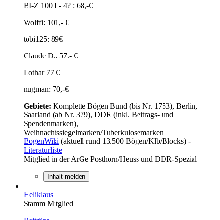
BI-Z 100 I - 4? : 68,-€
Wolffi: 101,- €
tobi125: 89€
Claude D.: 57.- €
Lothar 77 €
nugman: 70,-€
Gebiete:
Komplette Bögen Bund (bis Nr. 1753), Berlin,
Saarland (ab Nr. 379), DDR (inkl. Beitrags- und
Spendenmarken),
Weihnachtssiegelmarken/Tuberkulosemarken
BogenWiki
(aktuell rund 13.500 Bögen/Klb/Blocks) -
Literaturliste
Mitglied in der ArGe Posthorn/Heuss und DDR-Spezial
Inhalt melden
Heliklaus
Stamm Mitglied