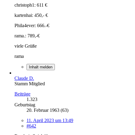
christoph1: 611 €
kartenhai: 450,- €
Phila4ever: 666.-€
rama.: 789,-€
viele Grüße
rama
Inhalt melden
Claude D.
Stamm Mitglied
Beiträge
1.323
Geburtstag
20. Februar 1963 (63)
11. April 2023 um 13:49
#642