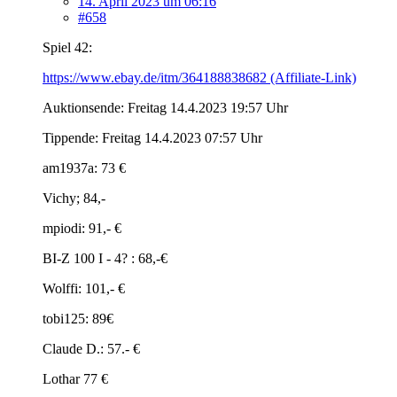
14. April 2023 um 06:16
#658
Spiel 42:
https://www.ebay.de/itm/364188838682 (Affiliate-Link)
Auktionsende: Freitag 14.4.2023 19:57 Uhr
Tippende: Freitag 14.4.2023 07:57 Uhr
am1937a: 73 €
Vichy; 84,-
mpiodi: 91,- €
BI-Z 100 I - 4? : 68,-€
Wolffi: 101,- €
tobi125: 89€
Claude D.: 57.- €
Lothar 77 €