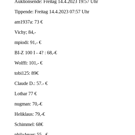
Auktionsende: Freitag 14.4.2023 19:57 Uhr
Tippende: Freitag 14.4.2023 07:57 Uhr
am1937a: 73 €
Vichy; 84,-
mpiodi: 91,- €
BI-Z 100 I - 4? : 68,-€
Wolffi: 101,- €
tobi125: 89€
Claude D.: 57.- €
Lothar 77 €
nugman: 70,-€
Heliklaus: 79,-€
Schimmel: 68€
phila4ever: 55.- €