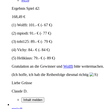
#659
Ergebnis Spiel 42:
168,49 €
(1) Wolffi: 101.- € (- 67 €)
(2) mpiodi: 91.- € (- 77 €)
(3) tobi125: 89.- € (- 79 €)
(4) Vichy: 84.- € (- 84 €)
(5) Heliklaus: 79.- € (- 89 €)
Gratulation an die Gewinner und
Wolffi
bitte weitermachen.
(Ich hoffe, ich hab die Reihenfolge diesmal richtig
)
Liebe Grüsse
Claude D.
Inhalt melden
mpiodi