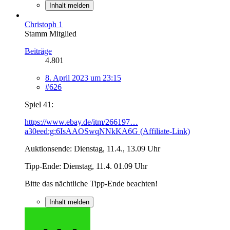
Inhalt melden
Christoph 1
Stamm Mitglied
Beiträge
4.801
8. April 2023 um 23:15
#626
Spiel 41:
https://www.ebay.de/itm/266197…
a30eed:g:6IsAAOSwqNNkKA6G (Affiliate-Link)
Auktionsende: Dienstag, 11.4., 13.09 Uhr
Tipp-Ende: Dienstag, 11.4. 01.09 Uhr
Bitte das nächtliche Tipp-Ende beachten!
Inhalt melden