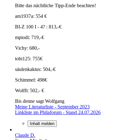
Bitte das nächtliche Tipp-Ende beachten!
am1937a: 554 €
BI-Z 100 I - 4? : 813,-€
mpiodi: 719,-€
Vichy: 680,-
tobi125: 755€
säulenkaktus: 504,-€
Schimmel: 498€
Wolffi: 502,- €
Bis denne sagt Wolfgang
Meine Literaturliste - September 2023
Linkliste im Philaforum - Stand 24.07.2026
Inhalt melden
Claude D.