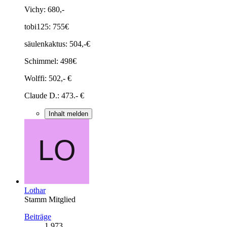
Vichy: 680,-
tobi125: 755€
säulenkaktus: 504,-€
Schimmel: 498€
Wolffi: 502,- €
Claude D.: 473.- €
Inhalt melden
Lothar
Stamm Mitglied
Beiträge
1.973