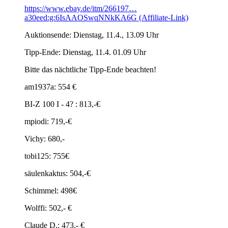
https://www.ebay.de/itm/266197…
a30eed:g:6IsAAOSwqNNkKA6G (Affiliate-Link)
Auktionsende: Dienstag, 11.4., 13.09 Uhr
Tipp-Ende: Dienstag, 11.4. 01.09 Uhr
Bitte das nächtliche Tipp-Ende beachten!
am1937a: 554 €
BI-Z 100 I - 4? : 813,-€
mpiodi: 719,-€
Vichy: 680,-
tobi125: 755€
säulenkaktus: 504,-€
Schimmel: 498€
Wolffi: 502,- €
Claude D.: 473.- €