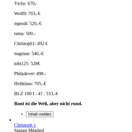
Vichy: 670,-
Wolffi: 703,-€
mpiodi: 520,-€
rama: 500.-
Christoph1: 492 €
nugman: 540,-€
tobi125: 528€
Phila4ever: 498.-
Heliklaus: 705,-€
BI-Z 100 I - 4? : 533,-€
Bunt ist die Welt, aber nicht rund.
Inhalt melden
Christoph 1
Stamm Mitglied