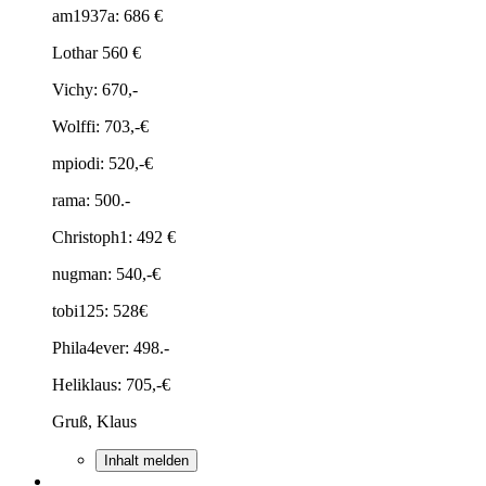
am1937a: 686 €
Lothar 560 €
Vichy: 670,-
Wolffi: 703,-€
mpiodi: 520,-€
rama: 500.-
Christoph1: 492 €
nugman: 540,-€
tobi125: 528€
Phila4ever: 498.-
Heliklaus: 705,-€
Gruß, Klaus
Inhalt melden