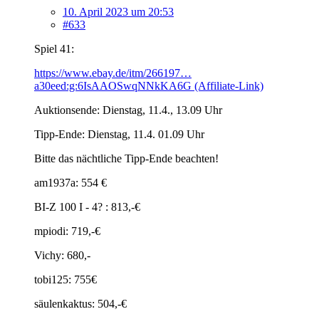
10. April 2023 um 20:53
#633
Spiel 41:
https://www.ebay.de/itm/266197…
a30eed:g:6IsAAOSwqNNkKA6G (Affiliate-Link)
Auktionsende: Dienstag, 11.4., 13.09 Uhr
Tipp-Ende: Dienstag, 11.4. 01.09 Uhr
Bitte das nächtliche Tipp-Ende beachten!
am1937a: 554 €
BI-Z 100 I - 4? : 813,-€
mpiodi: 719,-€
Vichy: 680,-
tobi125: 755€
säulenkaktus: 504,-€