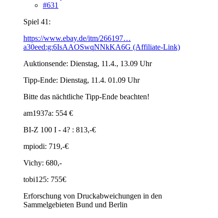
#631
Spiel 41:
https://www.ebay.de/itm/266197…
a30eed:g:6IsAAOSwqNNkKA6G (Affiliate-Link)
Auktionsende: Dienstag, 11.4., 13.09 Uhr
Tipp-Ende: Dienstag, 11.4. 01.09 Uhr
Bitte das nächtliche Tipp-Ende beachten!
am1937a: 554 €
BI-Z 100 I - 4? : 813,-€
mpiodi: 719,-€
Vichy: 680,-
tobi125: 755€
Erforschung von Druckabweichungen in den
Sammelgebieten Bund und Berlin