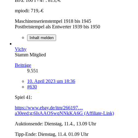
BI-Z 100 I - 4? : 813,-€
mpiodi: 719,-€
Maschinenserienstempel 1918 bis 1945
Postfreistempel als Entwerter 1939 bis 1950
Inhalt melden
Vichy
Stamm Mitglied
Beiträge
9.551
10. April 2023 um 18:36
#630
Spiel 41:
https://www.ebay.de/itm/266197…
a30eed:g:6IsAAOSwqNNkKA6G (Affiliate-Link)
Auktionsende: Dienstag, 11.4., 13.09 Uhr
Tipp-Ende: Dienstag, 11.4. 01.09 Uhr