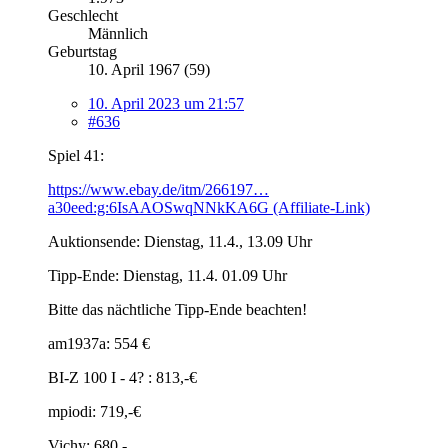
Geschlecht
Männlich
Geburtstag
10. April 1967 (59)
10. April 2023 um 21:57
#636
Spiel 41:
https://www.ebay.de/itm/266197…
a30eed:g:6IsAAOSwqNNkKA6G (Affiliate-Link)
Auktionsende: Dienstag, 11.4., 13.09 Uhr
Tipp-Ende: Dienstag, 11.4. 01.09 Uhr
Bitte das nächtliche Tipp-Ende beachten!
am1937a: 554 €
BI-Z 100 I - 4? : 813,-€
mpiodi: 719,-€
Vichy: 680,-