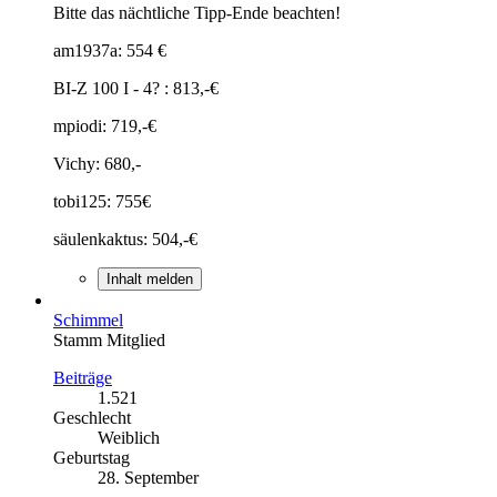
Bitte das nächtliche Tipp-Ende beachten!
am1937a: 554 €
BI-Z 100 I - 4? : 813,-€
mpiodi: 719,-€
Vichy: 680,-
tobi125: 755€
säulenkaktus: 504,-€
Inhalt melden
Schimmel
Stamm Mitglied
Beiträge
1.521
Geschlecht
Weiblich
Geburtstag
28. September