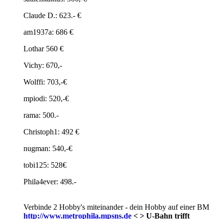
Claude D.: 623.- €
am1937a: 686 €
Lothar 560 €
Vichy: 670,-
Wolffi: 703,-€
mpiodi: 520,-€
rama: 500.-
Christoph1: 492 €
nugman: 540,-€
tobi125: 528€
Phila4ever: 498.-
Verbinde 2 Hobby's miteinander - dein Hobby auf einer BM
http://www.metrophila.mpsns.de
< > U-Bahn trifft