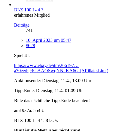
BI-Z 100 I - 4 ?
erfahrenes Mitglied
Beiträge
741
10. April 2023 um 05:47
#628
Spiel 41:
https://www.ebay.de/itm/266197…
a30eed:g:6IsAAOSwqNNkKA6G (Affiliate-Link)
Auktionsende: Dienstag, 11.4., 13.09 Uhr
Tipp-Ende: Dienstag, 11.4. 01.09 Uhr
Bitte das nächtliche Tipp-Ende beachten!
am1937a: 554 €
BI-Z 100 I - 4? : 813,-€
Bunt ist die Welt, aber nicht rund.