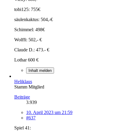
tobi125: 755€
säulenkaktus: 504,-€
Schimmel: 498€
Wolffi: 502,- €
Claude D.: 473.- €
Lothar 600 €
Inhalt melden
Heliklaus
Stamm Mitglied
Beiträge
3.939
10. April 2023 um 21:59
#637
Spiel 41: