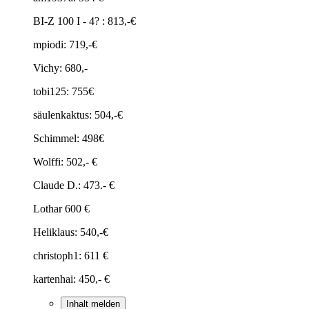
BI-Z 100 I - 4? : 813,-€
mpiodi: 719,-€
Vichy: 680,-
tobi125: 755€
säulenkaktus: 504,-€
Schimmel: 498€
Wolffi: 502,- €
Claude D.: 473.- €
Lothar 600 €
Heliklaus: 540,-€
christoph1: 611 €
kartenhai: 450,- €
Inhalt melden