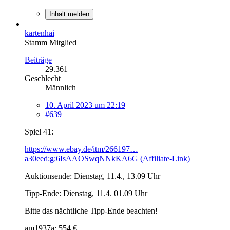
Inhalt melden
kartenhai
Stamm Mitglied
Beiträge
29.361
Geschlecht
Männlich
10. April 2023 um 22:19
#639
Spiel 41:
https://www.ebay.de/itm/266197…
a30eed:g:6IsAAOSwqNNkKA6G (Affiliate-Link)
Auktionsende: Dienstag, 11.4., 13.09 Uhr
Tipp-Ende: Dienstag, 11.4. 01.09 Uhr
Bitte das nächtliche Tipp-Ende beachten!
am1937a: 554 €