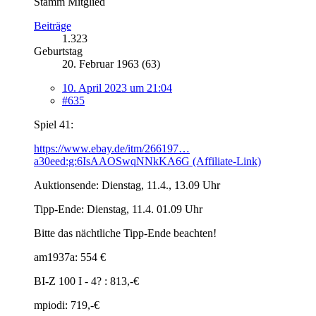
Stamm Mitglied
Beiträge
1.323
Geburtstag
20. Februar 1963 (63)
10. April 2023 um 21:04
#635
Spiel 41:
https://www.ebay.de/itm/266197…
a30eed:g:6IsAAOSwqNNkKA6G (Affiliate-Link)
Auktionsende: Dienstag, 11.4., 13.09 Uhr
Tipp-Ende: Dienstag, 11.4. 01.09 Uhr
Bitte das nächtliche Tipp-Ende beachten!
am1937a: 554 €
BI-Z 100 I - 4? : 813,-€
mpiodi: 719,-€