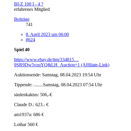
BI-Z 100 I - 4 ?
erfahrenes Mitglied
Beiträge
741
8. April 2023 um 06:00
#624
Spiel 40
https://www.ebay.de/itm/334815…
9SR9Dw5vzqYQ&LH_Auction=1 (Affiliate-Link)
Auktionsende: Samstag, 08.04.2023 19:54 Uhr
Tippende: ........Samstag, 08.04.2023 07:54 Uhr
säulenkaktus: 506,-€
Claude D.: 623.- €
am1937a: 686 €
Lothar 560 €