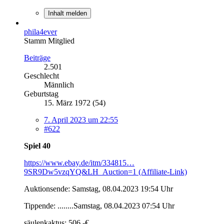
Inhalt melden
phila4ever
Stamm Mitglied
Beiträge
2.501
Geschlecht
Männlich
Geburtstag
15. März 1972 (54)
7. April 2023 um 22:55
#622
Spiel 40
https://www.ebay.de/itm/334815…
9SR9Dw5vzqYQ&LH_Auction=1 (Affiliate-Link)
Auktionsende: Samstag, 08.04.2023 19:54 Uhr
Tippende: ........Samstag, 08.04.2023 07:54 Uhr
säulenkaktus: 506,-€