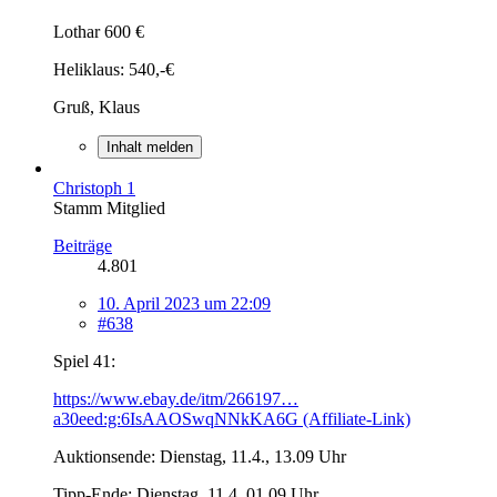
Lothar 600 €
Heliklaus: 540,-€
Gruß, Klaus
Inhalt melden
Christoph 1
Stamm Mitglied
Beiträge
4.801
10. April 2023 um 22:09
#638
Spiel 41:
https://www.ebay.de/itm/266197…
a30eed:g:6IsAAOSwqNNkKA6G (Affiliate-Link)
Auktionsende: Dienstag, 11.4., 13.09 Uhr
Tipp-Ende: Dienstag, 11.4. 01.09 Uhr