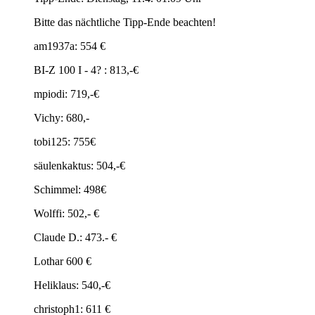
Bitte das nächtliche Tipp-Ende beachten!
am1937a: 554 €
BI-Z 100 I - 4? : 813,-€
mpiodi: 719,-€
Vichy: 680,-
tobi125: 755€
säulenkaktus: 504,-€
Schimmel: 498€
Wolffi: 502,- €
Claude D.: 473.- €
Lothar 600 €
Heliklaus: 540,-€
christoph1: 611 €