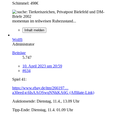
Schimmel: 498€
Tierkreiszeichen, Privatpost Bielefeld und DM-
Briefe 2002
momentan im teilweisen Ruhezustand...
Inhalt melden
Wolffi
Administrator
Beiträge
5.747
10. April 2023 um 20:59
#634
Spiel 41:
https://www.ebay.de/itm/266197…
a30eed:g:6IsAAOSwqNNkKA6G (Affiliate-Link)
Auktionsende: Dienstag, 11.4., 13.09 Uhr
Tipp-Ende: Dienstag, 11.4. 01.09 Uhr