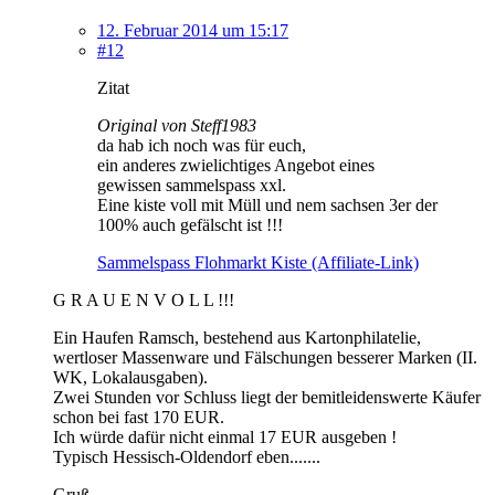
12. Februar 2014 um 15:17
#12
Zitat
Original von Steff1983
da hab ich noch was für euch,
ein anderes zwielichtiges Angebot eines
gewissen sammelspass xxl.
Eine kiste voll mit Müll und nem sachsen 3er der
100% auch gefälscht ist !!!
Sammelspass Flohmarkt Kiste (Affiliate-Link)
G R A U E N V O L L !!!
Ein Haufen Ramsch, bestehend aus Kartonphilatelie,
wertloser Massenware und Fälschungen besserer Marken (II.
WK, Lokalausgaben).
Zwei Stunden vor Schluss liegt der bemitleidenswerte Käufer
schon bei fast 170 EUR.
Ich würde dafür nicht einmal 17 EUR ausgeben !
Typisch Hessisch-Oldendorf eben.......
Gruß