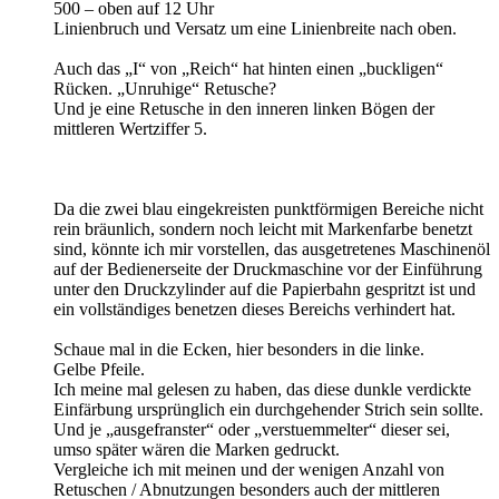
500 – oben auf 12 Uhr
Linienbruch und Versatz um eine Linienbreite nach oben.
Auch das „I“ von „Reich“ hat hinten einen „buckligen“
Rücken. „Unruhige“ Retusche?
Und je eine Retusche in den inneren linken Bögen der
mittleren Wertziffer 5.
Da die zwei blau eingekreisten punktförmigen Bereiche nicht
rein bräunlich, sondern noch leicht mit Markenfarbe benetzt
sind, könnte ich mir vorstellen, das ausgetretenes Maschinenöl
auf der Bedienerseite der Druckmaschine vor der Einführung
unter den Druckzylinder auf die Papierbahn gespritzt ist und
ein vollständiges benetzen dieses Bereichs verhindert hat.
Schaue mal in die Ecken, hier besonders in die linke.
Gelbe Pfeile.
Ich meine mal gelesen zu haben, das diese dunkle verdickte
Einfärbung ursprünglich ein durchgehender Strich sein sollte.
Und je „ausgefranster“ oder „verstuemmelter“ dieser sei,
umso später wären die Marken gedruckt.
Vergleiche ich mit meinen und der wenigen Anzahl von
Retuschen / Abnutzungen besonders auch der mittleren