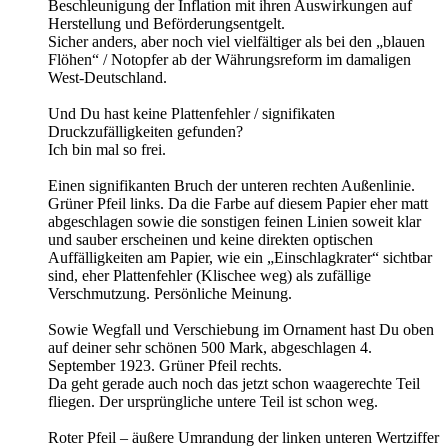
Beschleunigung der Inflation mit ihren Auswirkungen auf
Herstellung und Beförderungsentgelt.
Sicher anders, aber noch viel vielfältiger als bei den „blauen
Flöhen“ / Notopfer ab der Währungsreform im damaligen
West-Deutschland.
Und Du hast keine Plattenfehler / signifikaten
Druckzufälligkeiten gefunden?
Ich bin mal so frei.
Einen signifikanten Bruch der unteren rechten Außenlinie.
Grüner Pfeil links. Da die Farbe auf diesem Papier eher matt
abgeschlagen sowie die sonstigen feinen Linien soweit klar
und sauber erscheinen und keine direkten optischen
Auffälligkeiten am Papier, wie ein „Einschlagkrater“ sichtbar
sind, eher Plattenfehler (Klischee weg) als zufällige
Verschmutzung. Persönliche Meinung.
Sowie Wegfall und Verschiebung im Ornament hast Du oben
auf deiner sehr schönen 500 Mark, abgeschlagen 4.
September 1923. Grüner Pfeil rechts.
Da geht gerade auch noch das jetzt schon waagerechte Teil
fliegen. Der ursprüngliche untere Teil ist schon weg.
Roter Pfeil – äußere Umrandung der linken unteren Wertziffer