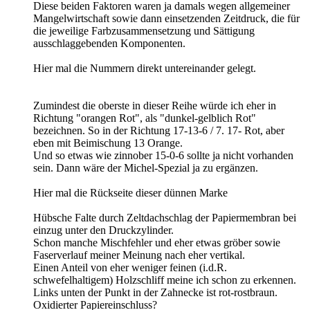
Diese beiden Faktoren waren ja damals wegen allgemeiner
Mangelwirtschaft sowie dann einsetzenden Zeitdruck, die für
die jeweilige Farbzusammensetzung und Sättigung
ausschlaggebenden Komponenten.
Hier mal die Nummern direkt untereinander gelegt.
Zumindest die oberste in dieser Reihe würde ich eher in
Richtung "orangen Rot", als "dunkel-gelblich Rot"
bezeichnen. So in der Richtung 17-13-6 / 7. 17- Rot, aber
eben mit Beimischung 13 Orange.
Und so etwas wie zinnober 15-0-6 sollte ja nicht vorhanden
sein. Dann wäre der Michel-Spezial ja zu ergänzen.
Hier mal die Rückseite dieser dünnen Marke
Hübsche Falte durch Zeltdachschlag der Papiermembran bei
einzug unter den Druckzylinder.
Schon manche Mischfehler und eher etwas gröber sowie
Faserverlauf meiner Meinung nach eher vertikal.
Einen Anteil von eher weniger feinen (i.d.R.
schwefelhaltigem) Holzschliff meine ich schon zu erkennen.
Links unten der Punkt in der Zahnecke ist rot-rostbraun.
Oxidierter Papiereinschluss?