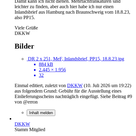
Damit kann ich nicht dienen. Mehrfachfrankaturen sind
leichter zu finden, aber auch hier habe ich nur einen
Inlandsbrief aus Hamburg nach Braunschweig vom 18.8.23,
also PP15.
Viele Grüße
DKKW
Bilder
DR 2 x 251, MeF, Inlandsbrief, PP15, 18.8.23.jpg
884 kB
2.445 × 1.956
32
Einmal editiert, zuletzt von
DKKW
(
10. Juli 2026 um 19:22
)
aus folgendem Grund: Gebühr für die Ausstellung eines
Einlieferungsscheins nachträglich eingefügt. Siehe Beitrag #9
von @erron
Inhalt melden
DKKW
Stamm Mitglied