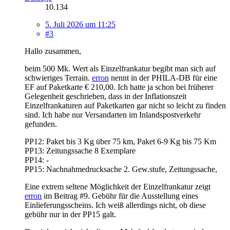
10.134
5. Juli 2026 um 11:25
#3
Hallo zusammen,
beim 500 Mk. Wert als Einzelfrankatur begibt man sich auf
schwieriges Terrain.
erron
nennt in der PHILA-DB für eine
EF auf Paketkarte € 210,00. Ich hatte ja schon bei früherer
Gelegenheit geschrieben, dass in der Inflationszeit
Einzelfrankaturen auf Paketkarten gar nicht so leicht zu finden
sind. Ich habe nur Versandarten im Inlandspostverkehr
gefunden.
PP12: Paket bis 3 Kg über 75 km, Paket 6-9 Kg bis 75 Km
PP13: Zeitungssache 8 Exemplare
PP14: -
PP15: Nachnahmedrucksache 2. Gew.stufe, Zeitungssache,
Eine extrem seltene Möglichkeit der Einzelfrankatur zeigt
erron
im Beitrag #9. Gebühr für die Ausstellung eines
Einlieferungsscheins. Ich weiß allerdings nicht, ob diese
gebühr nur in der PP15 galt.