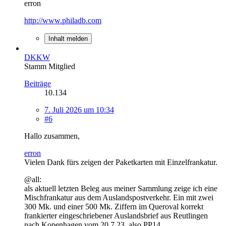
erron
http://www.philadb.com
Inhalt melden
DKKW
Stamm Mitglied
Beiträge
10.134
7. Juli 2026 um 10:34
#6
Hallo zusammen,
erron
Vielen Dank fürs zeigen der Paketkarten mit Einzelfrankatur.
@all:
als aktuell letzten Beleg aus meiner Sammlung zeige ich eine
Mischfrankatur aus dem Auslandspostverkehr. Ein mit zwei
300 Mk. und einer 500 Mk. Ziffern im Queroval korrekt
frankierter eingeschriebener Auslandsbrief aus Reutlingen
nach Kopenhagen vom 20.7.23, also PP14.