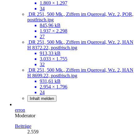
1.869 × 1.297
34
DR 251, 500 Mk., Ziffern im Queroval, Wz. 2, POR,
postfrisch.jpg
845,96 kB
1.937 × 2.298
27
DR 251, 500 Mk., Ziffern im Queroval, Wz. 2, HAN
H 8372.22, postfrisch.jpg
913,33 kB
3.033 × 1.755
32
DR 251, 500 Mk., Ziffern im Queroval, Wz. 2, HAN
H 8699.22, postfrisch.jpg
931,61 kB
2.954 × 1.796
24
Inhalt melden
erron
Moderator
Beiträge
2.559