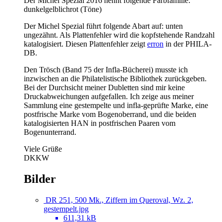
Der Michel Spezial 2016 nennt folgende Farbfamilie:
dunkelgelblichrot (Töne)
Der Michel Spezial führt folgende Abart auf: unten
ungezähnt. Als Plattenfehler wird die kopfstehende Randzahl
katalogisiert. Diesen Plattenfehler zeigt
erron
in der PHILA-
DB.
Den Trösch (Band 75 der Infla-Bücherei) musste ich
inzwischen an die Philatelistische Bibliothek zurückgeben.
Bei der Durchsicht meiner Dubletten sind mir keine
Druckabweichungen aufgefallen. Ich zeige aus meiner
Sammlung eine gestempelte und infla-geprüfte Marke, eine
postfrische Marke vom Bogenoberrand, und die beiden
katalogisierten HAN in postfrischen Paaren vom
Bogenunterrand.
Viele Grüße
DKKW
Bilder
DR 251, 500 Mk., Ziffern im Queroval, Wz. 2,
gestempelt.jpg
611,31 kB