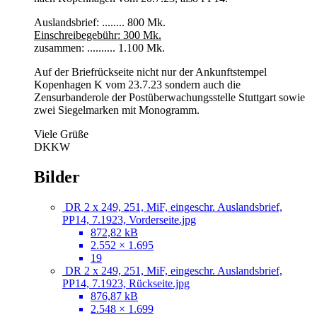
Auslandsbrief: ........ 800 Mk.
Einschreibegebühr: 300 Mk.
zusammen: .......... 1.100 Mk.
Auf der Briefrückseite nicht nur der Ankunftstempel
Kopenhagen K vom 23.7.23 sondern auch die
Zensurbanderole der Postüberwachungsstelle Stuttgart sowie
zwei Siegelmarken mit Monogramm.
Viele Grüße
DKKW
Bilder
DR 2 x 249, 251, MiF, eingeschr. Auslandsbrief,
PP14, 7.1923, Vorderseite.jpg
872,82 kB
2.552 × 1.695
19
DR 2 x 249, 251, MiF, eingeschr. Auslandsbrief,
PP14, 7.1923, Rückseite.jpg
876,87 kB
2.548 × 1.699