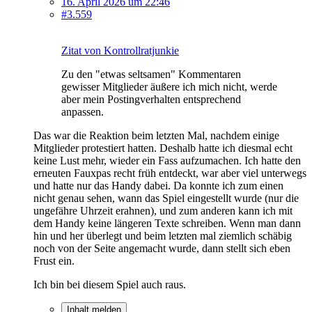
16. April 2026 um 22:46
#3.559
Zitat von Kontrollratjunkie
Zu den "etwas seltsamen" Kommentaren
gewisser Mitglieder äußere ich mich nicht, werde
aber mein Postingverhalten entsprechend
anpassen.
Das war die Reaktion beim letzten Mal, nachdem einige
Mitglieder protestiert hatten. Deshalb hatte ich diesmal echt
keine Lust mehr, wieder ein Fass aufzumachen. Ich hatte den
erneuten Fauxpas recht früh entdeckt, war aber viel unterwegs
und hatte nur das Handy dabei. Da konnte ich zum einen
nicht genau sehen, wann das Spiel eingestellt wurde (nur die
ungefähre Uhrzeit erahnen), und zum anderen kann ich mit
dem Handy keine längeren Texte schreiben. Wenn man dann
hin und her überlegt und beim letzten mal ziemlich schäbig
noch von der Seite angemacht wurde, dann stellt sich eben
Frust ein.
Ich bin bei diesem Spiel auch raus.
Inhalt melden