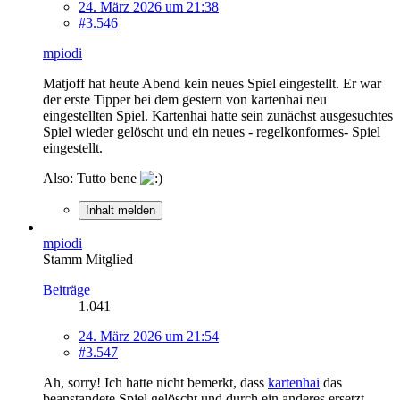
24. März 2026 um 21:38
#3.546
mpiodi
Matjoff hat heute Abend kein neues Spiel eingestellt. Er war
der erste Tipper bei dem gestern von kartenhai neu
eingestellten Spiel. Kartenhai hatte sein zunächst ausgesuchtes
Spiel wieder gelöscht und ein neues - regelkonformes- Spiel
eingestellt.
Also: Tutto bene
Inhalt melden
mpiodi
Stamm Mitglied
Beiträge
1.041
24. März 2026 um 21:54
#3.547
Ah, sorry! Ich hatte nicht bemerkt, dass
kartenhai
das
beanstandete Spiel gelöscht und durch ein anderes ersetzt