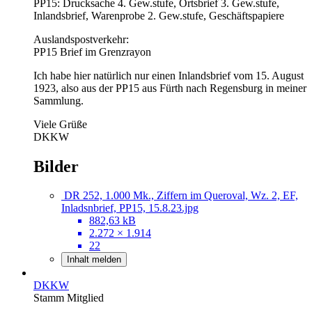
PP15: Drucksache 4. Gew.stufe, Ortsbrief 3. Gew.stufe,
Inlandsbrief, Warenprobe 2. Gew.stufe, Geschäftspapiere
Auslandspostverkehr:
PP15 Brief im Grenzrayon
Ich habe hier natürlich nur einen Inlandsbrief vom 15. August
1923, also aus der PP15 aus Fürth nach Regensburg in meiner
Sammlung.
Viele Grüße
DKKW
Bilder
DR 252, 1.000 Mk., Ziffern im Queroval, Wz. 2, EF,
Inladsnbrief, PP15, 15.8.23.jpg
882,63 kB
2.272 × 1.914
22
Inhalt melden
DKKW
Stamm Mitglied