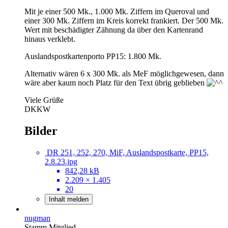
Mit je einer 500 Mk., 1.000 Mk. Ziffern im Queroval und
einer 300 Mk. Ziffern im Kreis korrekt frankiert. Der 500 Mk.
Wert mit beschädigter Zähnung da über den Kartenrand
hinaus verklebt.
Auslandspostkartenporto PP15: 1.800 Mk.
Alternativ wären 6 x 300 Mk. als MeF möglichgewesen, dann
wäre aber kaum noch Platz für den Text übrig geblieben
Viele Grüße
DKKW
Bilder
DR 251, 252, 270, MiF, Auslandspostkarte, PP15,
2.8.23.jpg
842,28 kB
2.209 × 1.405
20
Inhalt melden
nugman
Stamm Mitglied