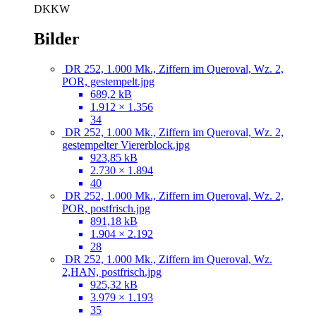
DKKW
Bilder
DR 252, 1.000 Mk., Ziffern im Queroval, Wz. 2,
POR, gestempelt.jpg
689,2 kB
1.912 × 1.356
34
DR 252, 1.000 Mk., Ziffern im Queroval, Wz. 2,
gestempelter Viererblock.jpg
923,85 kB
2.730 × 1.894
40
DR 252, 1.000 Mk., Ziffern im Queroval, Wz. 2,
POR, postfrisch.jpg
891,18 kB
1.904 × 2.192
28
DR 252, 1.000 Mk., Ziffern im Queroval, Wz.
2,HAN, postfrisch.jpg
925,32 kB
3.979 × 1.193
35