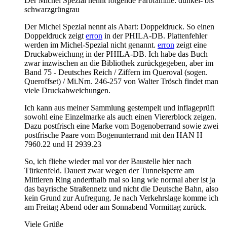
Der Michel Spezial nennt folgende Farbfamilie: dunkel- bis
schwarzgrüngrau
Der Michel Spezial nennt als Abart: Doppeldruck. So einen
Doppeldruck zeigt
erron
in der PHILA-DB. Plattenfehler
werden im Michel-Spezial nicht genannt.
erron
zeigt eine
Druckabweichung in der PHILA-DB. Ich habe das Buch
zwar inzwischen an die Bibliothek zurückgegeben, aber im
Band 75 - Deutsches Reich / Ziffern im Queroval (sogen.
Queroffset) / Mi.Nrn. 246-257 von Walter Trösch findet man
viele Druckabweichungen.
Ich kann aus meiner Sammlung gestempelt und inflageprüft
sowohl eine Einzelmarke als auch einen Viererblock zeigen.
Dazu postfrisch eine Marke vom Bogenoberrand sowie zwei
postfrische Paare vom Bogenunterrand mit den HAN H
7960.22 und H 2939.23
So, ich fliehe wieder mal vor der Baustelle hier nach
Türkenfeld. Dauert zwar wegen der Tunnelsperre am
Mittleren Ring anderthalb mal so lang wie normal aber ist ja
das bayrische Straßennetz und nicht die Deutsche Bahn, also
kein Grund zur Aufregung. Je nach Verkehrslage komme ich
am Freitag Abend oder am Sonnabend Vormittag zurück.
Viele Grüße