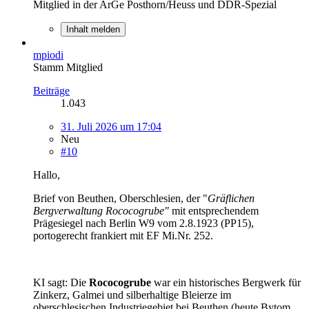
Mitglied in der ArGe Posthorn/Heuss und DDR-Spezial
Inhalt melden
mpiodi
Stamm Mitglied
Beiträge
1.043
31. Juli 2026 um 17:04
Neu
#10
Hallo,
Brief von Beuthen, Oberschlesien, der "
Gräflichen
Bergverwaltung Rococogrube"
mit entsprechendem
Prägesiegel nach Berlin W9 vom 2.8.1923 (PP15),
portogerecht frankiert mit EF Mi.Nr. 252.
KI sagt: Die
Rococogrube
war ein historisches Bergwerk für
Zinkerz, Galmei und silberhaltige Bleierze im
oberschlesischen Industriegebiet bei Beuthen (heute Bytom,