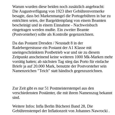
Warum wurden diese beiden noch zusätzlich angebracht:
Die Augustverfügung von 1923 über Gebührenvermerke
besagte, dass bei Markenmangel die Portogebühren in bar zu
entrichten seien, der Bargeldempfang von einem Beamten
bescheinigt und in einem Einnahme - Nachweisbuch
eingetragen werden mußte. Ein zweiter Beamte
(Postvorsteher) sollte als Kontrolle gegenzeichnen.
Da das Postamt Dresden / Neustadt 8 in der
Radebergerstrasse ein Postamt der A1 Klasse mit
uneingeschränktem Postbetrieb war und sie zu diesem
Zeitpunkt anscheinend keine weiteren 1000 Mk-Marken mehr
vorrätig hatten; ab nächsten Tag stieg das Porto für einfache
Briefe ja auf 20.000 Mark, benutzte der Postvorsteher sein
Namenzeichen "Teich" statt händisch gegenzuzeichnen.
Zur Zeit gibt es nur 51 Postmeisterstempel aus den
verschiedensten Postämter, die mit ihrem Namenszug bekannt
sind.
Weitere Infos: Infla Berlin Bücherei Band 28, Die
Gebührenstempel der Inflationzeit von Johannes Nawrocki .