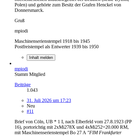
Polen) und gehörte zum Besitz der Grafen Henckel von
Donnersmarck.
Gruß
mpiodi
Maschinenserienstempel 1918 bis 1945
Postfreistempel als Entwerter 1939 bis 1950
Inhalt melden
mpiodi
Stamm Mitglied
Beiträge
1.043
31. Juli 2026 um 17:23
Neu
#11
Brief von Cöln, UB * 1 I, nach Elberfeld vom 27.8.1923 (PP
16), portorichtig mit 2xMi278X und 4xMi252=20.000 RM,
mit Maschinenserienstempel Bo 27 A
"FIM Frankfurter