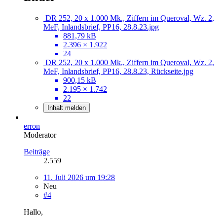
DR 252, 20 x 1.000 Mk., Ziffern im Queroval, Wz. 2,
MeF, Inlandsbrief, PP16, 28.8.23.jpg
881,79 kB
2.396 × 1.922
24
DR 252, 20 x 1.000 Mk., Ziffern im Queroval, Wz. 2,
MeF, Inlandsbrief, PP16, 28.8.23, Rückseite.jpg
900,15 kB
2.195 × 1.742
22
Inhalt melden
erron
Moderator
Beiträge
2.559
11. Juli 2026 um 19:28
Neu
#4
Hallo,