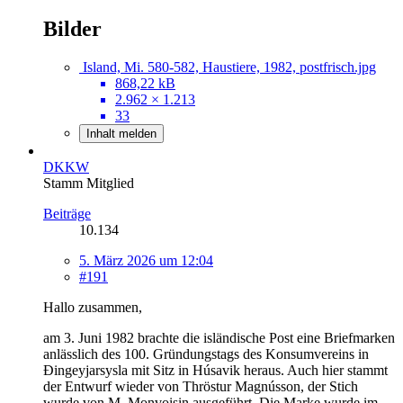
Bilder
Island, Mi. 580-582, Haustiere, 1982, postfrisch.jpg
868,22 kB
2.962 × 1.213
33
Inhalt melden
DKKW
Stamm Mitglied
Beiträge
10.134
5. März 2026 um 12:04
#191
Hallo zusammen,
am 3. Juni 1982 brachte die isländische Post eine Briefmarken
anlässlich des 100. Gründungstags des Konsumvereins in
Ðingeyjarsysla mit Sitz in Húsavik heraus. Auch hier stammt
der Entwurf wieder von Thröstur Magnússon, der Stich
wurde von M. Monvoisin ausgeführt. Die Marke wurde im