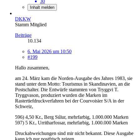
30
Inhalt melden
DKKW
Stamm Mitglied
Beiträge
10.134
6. Mai 2026 um 10:50
#199
Hallo zusammen,
am 24. März kam die Norden-Ausgabe des Jahres 1983, sie
stand unter dem Motto: Tourismus in Skandinavien, an die
Postschalter. Die Entwürfe stammten von Tryggvi T.
Tryggvason, produziert wurden die Marken im
Rastertiefdruckverfahren bei der Courvoisier S/A in der
Schweiz,
596) 4,50 Kr., Berg Súlur, mehrfarbig, 1.000.000 Marken
597) 5 Kr., Urritharfossar, mehrfarbig, 1.000.000 Marken
Druckabweichungen sind mir nicht bekannt. Diese Ausgabe
kann ich nur postfrisch zeigen