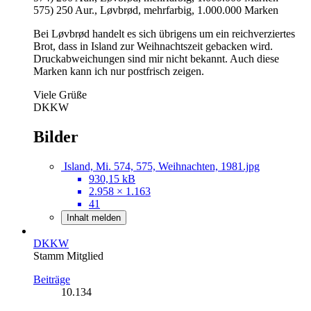
575) 250 Aur., Løvbrød, mehrfarbig, 1.000.000 Marken
Bei Løvbrød handelt es sich übrigens um ein reichverziertes
Brot, dass in Island zur Weihnachtszeit gebacken wird.
Druckabweichungen sind mir nicht bekannt. Auch diese
Marken kann ich nur postfrisch zeigen.
Viele Grüße
DKKW
Bilder
Island, Mi. 574, 575, Weihnachten, 1981.jpg
930,15 kB
2.958 × 1.163
41
Inhalt melden
DKKW
Stamm Mitglied
Beiträge
10.134