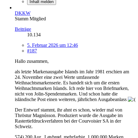
Inhalt melden
DKKW
Stamm Mitglied
Beiträge
10.134
5. Februar 2026 um 12:46
#187
Hallo zusammen,
als letzte Markenausgabe Islands im Jahr 1981 erschien am
24. November eine zwei Werte umfassende
Weihnachtsmarkenserie. Es handelt sich um die ersten
Weihnachtsmarken Islands. Ich rede hier von Briefmarken,
nicht von Jolin-Spendenmarken. Und schon hatte die
isländische Post einen weiteren, jährlichen Ausgabeanlass
Der Entwurf stammt, ihr ahnt es schon, wieder mal von
Thröstur Magnússon. Produziert wurde die Ausgabe im
Rastertiefdruckverfahren bei der Courvoisier SA in der
Schweiz.
574) 200 Aur., Løvbrød, mehrfarbig, 1.000.000 Marken