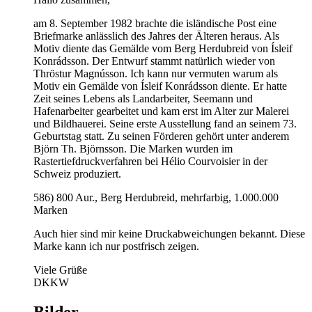
am 8. September 1982 brachte die isländische Post eine
Briefmarke anlässlich des Jahres der Älteren heraus. Als
Motiv diente das Gemälde vom Berg Herdubreid von Ísleif
Konrádsson. Der Entwurf stammt natürlich wieder von
Thröstur Magnússon. Ich kann nur vermuten warum als
Motiv ein Gemälde von Ísleif Konrádsson diente. Er hatte
Zeit seines Lebens als Landarbeiter, Seemann und
Hafenarbeiter gearbeitet und kam erst im Alter zur Malerei
und Bildhauerei. Seine erste Ausstellung fand an seinem 73.
Geburtstag statt. Zu seinen Förderen gehört unter anderem
Björn Th. Björnsson. Die Marken wurden im
Rastertiefdruckverfahren bei Hélio Courvoisier in der
Schweiz produziert.
586) 800 Aur., Berg Herdubreid, mehrfarbig, 1.000.000
Marken
Auch hier sind mir keine Druckabweichungen bekannt. Diese
Marke kann ich nur postfrisch zeigen.
Viele Grüße
DKKW
Bilder