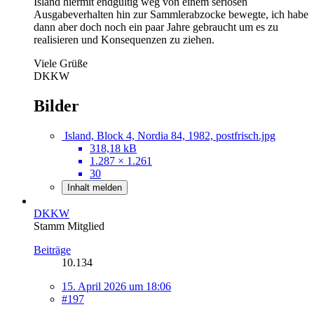
Island hiermit endgültig weg von einem seriösen
Ausgabeverhalten hin zur Sammlerabzocke bewegte, ich habe
dann aber doch noch ein paar Jahre gebraucht um es zu
realisieren und Konsequenzen zu ziehen.
Viele Grüße
DKKW
Bilder
Island, Block 4, Nordia 84, 1982, postfrisch.jpg
318,18 kB
1.287 × 1.261
30
Inhalt melden
DKKW
Stamm Mitglied
Beiträge
10.134
15. April 2026 um 18:06
#197