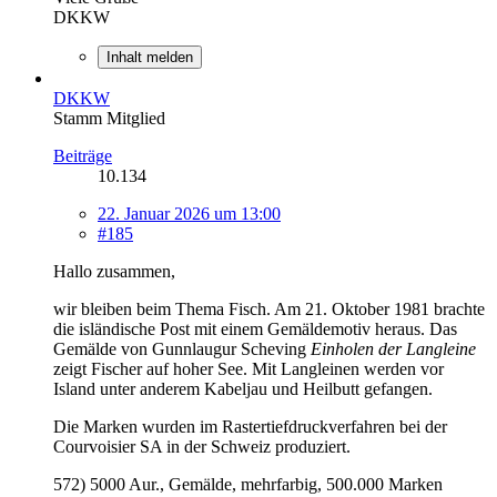
DKKW
Inhalt melden
DKKW
Stamm Mitglied
Beiträge
10.134
22. Januar 2026 um 13:00
#185
Hallo zusammen,
wir bleiben beim Thema Fisch. Am 21. Oktober 1981 brachte
die isländische Post mit einem Gemäldemotiv heraus. Das
Gemälde von Gunnlaugur Scheving
Einholen der Langleine
zeigt Fischer auf hoher See. Mit Langleinen werden vor
Island unter anderem Kabeljau und Heilbutt gefangen.
Die Marken wurden im Rastertiefdruckverfahren bei der
Courvoisier SA in der Schweiz produziert.
572) 5000 Aur., Gemälde, mehrfarbig, 500.000 Marken