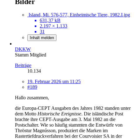
Bilder
Island, Mi. 576-577, Einheimische Tiere, 1982.I.jpg
631,37 kB
2.197 × 1.133
31
Inhalt melden
DKKW
Stamm Mitglied
Beiträge
10.134
19. Februar 2026 um 11:25
#189
Hallo zusammen,
die Europa-CEPT Ausgaben des Jahres 1982 standen unter
dem Motto
Historische Ereignisse
. Die isländische Post
brachte ihre CEPT-Ausgabe am 3. Mai 1982 an die
Postschalter. Wie so häufig stammten die Entwürfe von
Thröstur Magnússon, produziert die Marken im
Rastertiefdruckverfahren bei der Courvoisier SA in der