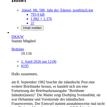
Island, Mi. 586, Jahr der Älteren, postfrisch.jpg
793,9 kB
1.982 × 1.376
37
Inhalt melden
DKKW
Stamm Mitglied
Beiträge
10.134
1. April 2026 um 12:06
#195
Hallo zusammen,
am 8. September 1982 brachte die isländische Post eine
weitere Briefmarke heraus, es handelt sich um eine
Fortsetzung der Briefmarkenausgabe "Berühmte
Isländer(innen)" Die Marke zeigt Ðorbjörg Sveinsdóttir, sie
war Hebamme und Vorsitzende des isländischen
Frauenvereins. Der Entwurf stammt ausnahmsweise mal nicht