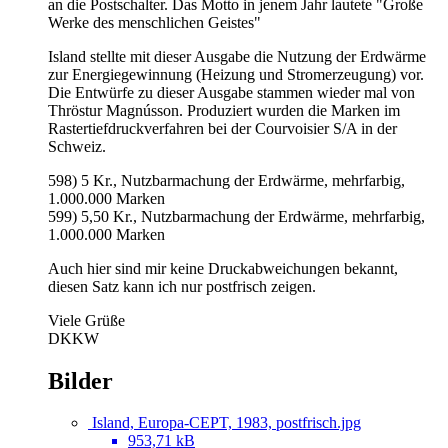
an die Postschalter. Das Motto in jenem Jahr lautete "Große
Werke des menschlichen Geistes"
Island stellte mit dieser Ausgabe die Nutzung der Erdwärme
zur Energiegewinnung (Heizung und Stromerzeugung) vor.
Die Entwürfe zu dieser Ausgabe stammen wieder mal von
Thröstur Magnússon. Produziert wurden die Marken im
Rastertiefdruckverfahren bei der Courvoisier S/A in der
Schweiz.
598) 5 Kr., Nutzbarmachung der Erdwärme, mehrfarbig,
1.000.000 Marken
599) 5,50 Kr., Nutzbarmachung der Erdwärme, mehrfarbig,
1.000.000 Marken
Auch hier sind mir keine Druckabweichungen bekannt,
diesen Satz kann ich nur postfrisch zeigen.
Viele Grüße
DKKW
Bilder
Island, Europa-CEPT, 1983, postfrisch.jpg
953,71 kB