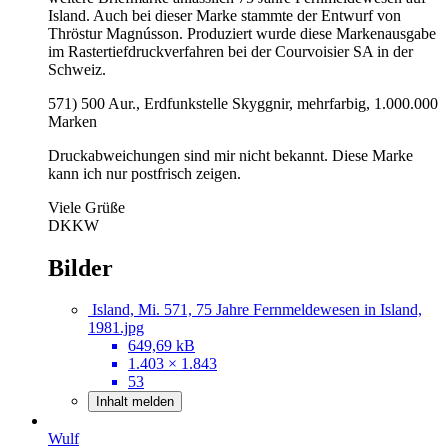
Island. Auch bei dieser Marke stammte der Entwurf von
Thröstur Magnússon. Produziert wurde diese Markenausgabe
im Rastertiefdruckverfahren bei der Courvoisier SA in der
Schweiz.
571) 500 Aur., Erdfunkstelle Skyggnir, mehrfarbig, 1.000.000
Marken
Druckabweichungen sind mir nicht bekannt. Diese Marke
kann ich nur postfrisch zeigen.
Viele Grüße
DKKW
Bilder
Island, Mi. 571, 75 Jahre Fernmeldewesen in Island,
1981.jpg
649,69 kB
1.403 × 1.843
53
Inhalt melden
Wulf