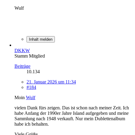
Wulf
Inhalt melden
DKKW
Stamm Mitglied
Beiträge
10.134
21. Januar 2026 um 11:34
#184
Moin
Wulf
vielen Dank fürs zeigen. Das ist schon nach meiner Zeit. Ich
habe Anfang der 1990er Jahre Island aufgegeben und meine
Sammlung nach 1948 verkauft. Nur mein Dublettenalbum
habe ich behalten.
Viele Grüße