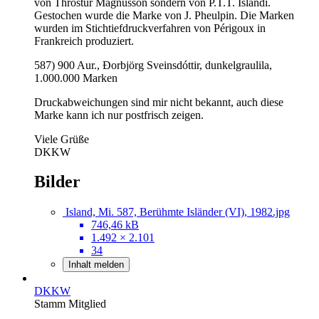
von Thröstur Magnússon sondern von P.T.T. Íslandi.
Gestochen wurde die Marke von J. Pheulpin. Die Marken
wurden im Stichtiefdruckverfahren von Périgoux in
Frankreich produziert.
587) 900 Aur., Ðorbjörg Sveinsdóttir, dunkelgraulila,
1.000.000 Marken
Druckabweichungen sind mir nicht bekannt, auch diese
Marke kann ich nur postfrisch zeigen.
Viele Grüße
DKKW
Bilder
Island, Mi. 587, Berühmte Isländer (VI), 1982.jpg
746,46 kB
1.492 × 2.101
34
Inhalt melden
DKKW
Stamm Mitglied