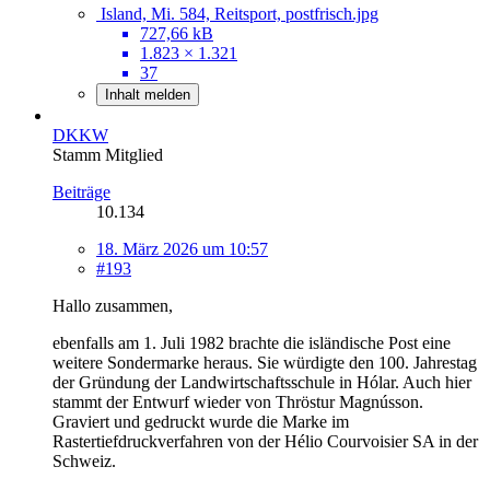
Island, Mi. 584, Reitsport, postfrisch.jpg
727,66 kB
1.823 × 1.321
37
Inhalt melden
DKKW
Stamm Mitglied
Beiträge
10.134
18. März 2026 um 10:57
#193
Hallo zusammen,
ebenfalls am 1. Juli 1982 brachte die isländische Post eine
weitere Sondermarke heraus. Sie würdigte den 100. Jahrestag
der Gründung der Landwirtschaftsschule in Hólar. Auch hier
stammt der Entwurf wieder von Thröstur Magnússon.
Graviert und gedruckt wurde die Marke im
Rastertiefdruckverfahren von der Hélio Courvoisier SA in der
Schweiz.