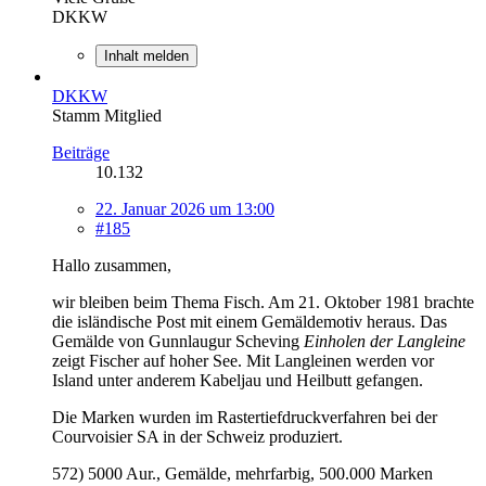
DKKW
Inhalt melden
DKKW
Stamm Mitglied
Beiträge
10.132
22. Januar 2026 um 13:00
#185
Hallo zusammen,
wir bleiben beim Thema Fisch. Am 21. Oktober 1981 brachte
die isländische Post mit einem Gemäldemotiv heraus. Das
Gemälde von Gunnlaugur Scheving
Einholen der Langleine
zeigt Fischer auf hoher See. Mit Langleinen werden vor
Island unter anderem Kabeljau und Heilbutt gefangen.
Die Marken wurden im Rastertiefdruckverfahren bei der
Courvoisier SA in der Schweiz produziert.
572) 5000 Aur., Gemälde, mehrfarbig, 500.000 Marken