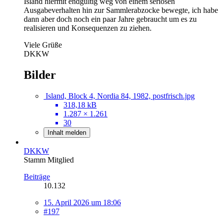
Island hiermit endgültig weg von einem seriösen
Ausgabeverhalten hin zur Sammlerabzocke bewegte, ich habe
dann aber doch noch ein paar Jahre gebraucht um es zu
realisieren und Konsequenzen zu ziehen.
Viele Grüße
DKKW
Bilder
Island, Block 4, Nordia 84, 1982, postfrisch.jpg
318,18 kB
1.287 × 1.261
30
Inhalt melden
DKKW
Stamm Mitglied
Beiträge
10.132
15. April 2026 um 18:06
#197