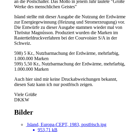
an die Postschalter. Das Motto in jenem Jahr lautete "Große
Werke des menschlichen Geistes"
Island stellte mit dieser Ausgabe die Nutzung der Erdwärme
zur Energiegewinnung (Heizung und Stromerzeugung) vor.
Die Entwürfe zu dieser Ausgabe stammen wieder mal von
Thröstur Magnússon. Produziert wurden die Marken im
Rastertiefdruckverfahren bei der Courvoisier S/A in der
Schweiz.
598) 5 Kr., Nutzbarmachung der Erdwärme, mehrfarbig,
1.000.000 Marken
599) 5,50 Kr., Nutzbarmachung der Erdwärme, mehrfarbig,
1.000.000 Marken
Auch hier sind mir keine Druckabweichungen bekannt,
diesen Satz kann ich nur postfrisch zeigen.
Viele Grüße
DKKW
Bilder
Island, Europa-CEPT, 1983, postfrisch.jpg
953,71 kB