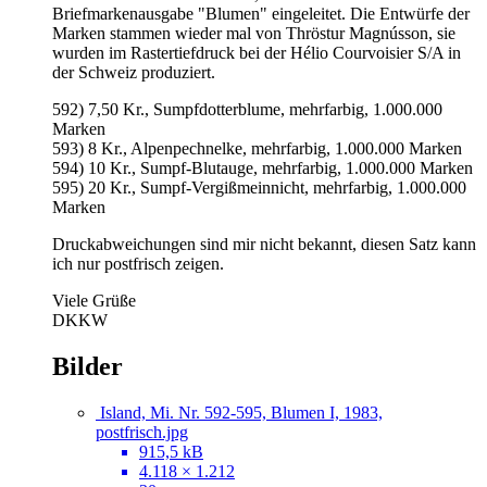
Briefmarkenausgabe "Blumen" eingeleitet. Die Entwürfe der
Marken stammen wieder mal von Thröstur Magnússon, sie
wurden im Rastertiefdruck bei der Hélio Courvoisier S/A in
der Schweiz produziert.
592) 7,50 Kr., Sumpfdotterblume, mehrfarbig, 1.000.000
Marken
593) 8 Kr., Alpenpechnelke, mehrfarbig, 1.000.000 Marken
594) 10 Kr., Sumpf-Blutauge, mehrfarbig, 1.000.000 Marken
595) 20 Kr., Sumpf-Vergißmeinnicht, mehrfarbig, 1.000.000
Marken
Druckabweichungen sind mir nicht bekannt, diesen Satz kann
ich nur postfrisch zeigen.
Viele Grüße
DKKW
Bilder
Island, Mi. Nr. 592-595, Blumen I, 1983,
postfrisch.jpg
915,5 kB
4.118 × 1.212