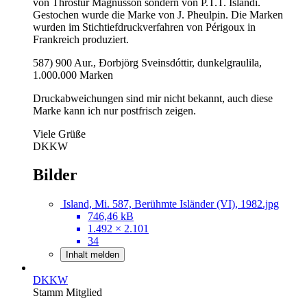
von Thröstur Magnússon sondern von P.T.T. Íslandi.
Gestochen wurde die Marke von J. Pheulpin. Die Marken
wurden im Stichtiefdruckverfahren von Périgoux in
Frankreich produziert.
587) 900 Aur., Ðorbjörg Sveinsdóttir, dunkelgraulila,
1.000.000 Marken
Druckabweichungen sind mir nicht bekannt, auch diese
Marke kann ich nur postfrisch zeigen.
Viele Grüße
DKKW
Bilder
Island, Mi. 587, Berühmte Isländer (VI), 1982.jpg
746,46 kB
1.492 × 2.101
34
Inhalt melden
DKKW
Stamm Mitglied