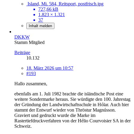
Island, Mi. 584, Reitsport, postfrisch.jpg
727,66 kB
1.823 × 1.321
37
Inhalt melden
DKKW
Stamm Mitglied
Beiträge
10.132
18. März 2026 um 10:57
#193
Hallo zusammen,
ebenfalls am 1. Juli 1982 brachte die isländische Post eine
weitere Sondermarke heraus. Sie würdigte den 100. Jahrestag
der Gründung der Landwirtschaftsschule in Hólar. Auch hier
stammt der Entwurf wieder von Thröstur Magnússon.
Graviert und gedruckt wurde die Marke im
Rastertiefdruckverfahren von der Hélio Courvoisier SA in der
Schweiz.