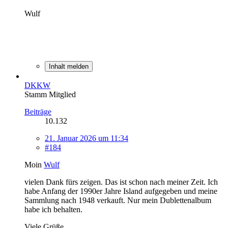
Wulf
Inhalt melden
DKKW
Stamm Mitglied
Beiträge
10.132
21. Januar 2026 um 11:34
#184
Moin
Wulf
vielen Dank fürs zeigen. Das ist schon nach meiner Zeit. Ich
habe Anfang der 1990er Jahre Island aufgegeben und meine
Sammlung nach 1948 verkauft. Nur mein Dublettenalbum
habe ich behalten.
Viele Grüße