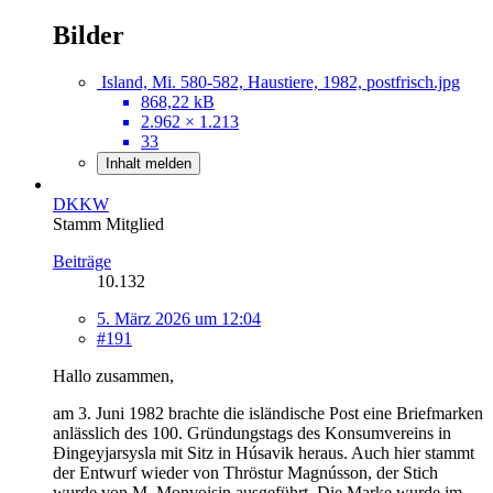
Bilder
Island, Mi. 580-582, Haustiere, 1982, postfrisch.jpg
868,22 kB
2.962 × 1.213
33
Inhalt melden
DKKW
Stamm Mitglied
Beiträge
10.132
5. März 2026 um 12:04
#191
Hallo zusammen,
am 3. Juni 1982 brachte die isländische Post eine Briefmarken
anlässlich des 100. Gründungstags des Konsumvereins in
Ðingeyjarsysla mit Sitz in Húsavik heraus. Auch hier stammt
der Entwurf wieder von Thröstur Magnússon, der Stich
wurde von M. Monvoisin ausgeführt. Die Marke wurde im