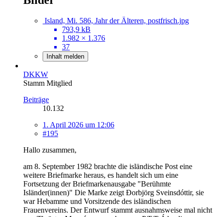
Island, Mi. 586, Jahr der Älteren, postfrisch.jpg
793,9 kB
1.982 × 1.376
37
Inhalt melden
DKKW
Stamm Mitglied
Beiträge
10.132
1. April 2026 um 12:06
#195
Hallo zusammen,
am 8. September 1982 brachte die isländische Post eine
weitere Briefmarke heraus, es handelt sich um eine
Fortsetzung der Briefmarkenausgabe "Berühmte
Isländer(innen)" Die Marke zeigt Ðorbjörg Sveinsdóttir, sie
war Hebamme und Vorsitzende des isländischen
Frauenvereins. Der Entwurf stammt ausnahmsweise mal nicht