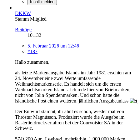
Inhalt melden
DKKW
Stamm Mitglied
Beiträge
10.132
5. Februar 2026 um 12:46
#187
Hallo zusammen,
als letzte Markenausgabe Islands im Jahr 1981 erschien am
24. November eine zwei Werte umfassende
Weihnachtsmarkenserie. Es handelt sich um die ersten
Weihnachtsmarken Islands. Ich rede hier von Briefmarken,
nicht von Jolin-Spendenmarken. Und schon hatte die
isländische Post einen weiteren, jährlichen Ausgabeanlass
Der Entwurf stammt, ihr ahnt es schon, wieder mal von
Thröstur Magnússon. Produziert wurde die Ausgabe im
Rastertiefdruckverfahren bei der Courvoisier SA in der
Schweiz.
574) 200 Aur., Løvbrød, mehrfarbig, 1.000.000 Marken