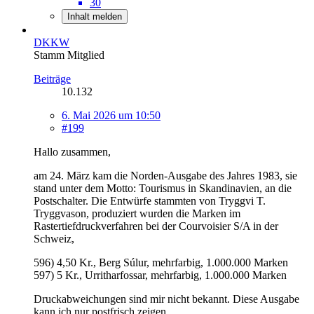
30
Inhalt melden
DKKW
Stamm Mitglied
Beiträge
10.132
6. Mai 2026 um 10:50
#199
Hallo zusammen,
am 24. März kam die Norden-Ausgabe des Jahres 1983, sie
stand unter dem Motto: Tourismus in Skandinavien, an die
Postschalter. Die Entwürfe stammten von Tryggvi T.
Tryggvason, produziert wurden die Marken im
Rastertiefdruckverfahren bei der Courvoisier S/A in der
Schweiz,
596) 4,50 Kr., Berg Súlur, mehrfarbig, 1.000.000 Marken
597) 5 Kr., Urritharfossar, mehrfarbig, 1.000.000 Marken
Druckabweichungen sind mir nicht bekannt. Diese Ausgabe
kann ich nur postfrisch zeigen