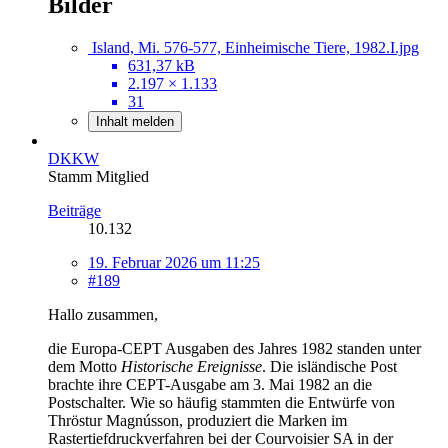
Bilder
Island, Mi. 576-577, Einheimische Tiere, 1982.I.jpg
631,37 kB
2.197 × 1.133
31
Inhalt melden
DKKW
Stamm Mitglied
Beiträge
10.132
19. Februar 2026 um 11:25
#189
Hallo zusammen,
die Europa-CEPT Ausgaben des Jahres 1982 standen unter
dem Motto
Historische Ereignisse
. Die isländische Post
brachte ihre CEPT-Ausgabe am 3. Mai 1982 an die
Postschalter. Wie so häufig stammten die Entwürfe von
Thröstur Magnússon, produziert die Marken im
Rastertiefdruckverfahren bei der Courvoisier SA in der