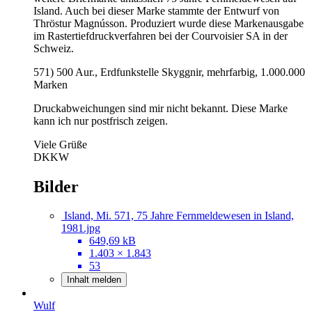
Island. Auch bei dieser Marke stammte der Entwurf von
Thröstur Magnússon. Produziert wurde diese Markenausgabe
im Rastertiefdruckverfahren bei der Courvoisier SA in der
Schweiz.
571) 500 Aur., Erdfunkstelle Skyggnir, mehrfarbig, 1.000.000
Marken
Druckabweichungen sind mir nicht bekannt. Diese Marke
kann ich nur postfrisch zeigen.
Viele Grüße
DKKW
Bilder
Island, Mi. 571, 75 Jahre Fernmeldewesen in Island,
1981.jpg
649,69 kB
1.403 × 1.843
53
Inhalt melden
Wulf