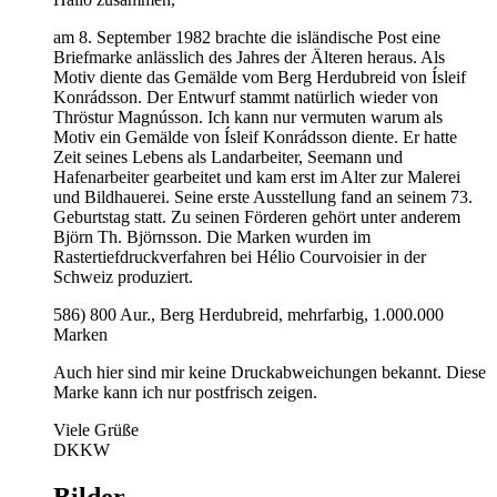
am 8. September 1982 brachte die isländische Post eine
Briefmarke anlässlich des Jahres der Älteren heraus. Als
Motiv diente das Gemälde vom Berg Herdubreid von Ísleif
Konrádsson. Der Entwurf stammt natürlich wieder von
Thröstur Magnússon. Ich kann nur vermuten warum als
Motiv ein Gemälde von Ísleif Konrádsson diente. Er hatte
Zeit seines Lebens als Landarbeiter, Seemann und
Hafenarbeiter gearbeitet und kam erst im Alter zur Malerei
und Bildhauerei. Seine erste Ausstellung fand an seinem 73.
Geburtstag statt. Zu seinen Förderen gehört unter anderem
Björn Th. Björnsson. Die Marken wurden im
Rastertiefdruckverfahren bei Hélio Courvoisier in der
Schweiz produziert.
586) 800 Aur., Berg Herdubreid, mehrfarbig, 1.000.000
Marken
Auch hier sind mir keine Druckabweichungen bekannt. Diese
Marke kann ich nur postfrisch zeigen.
Viele Grüße
DKKW
Bilder