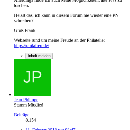
Allerdings finde ich auch keine Möglichkeiten, alte PNs zu
löschen.
Heisst das, ich kann in diesem Forum nie wieder eine PN
schreiben?
Gruß Frank
Webseite rund um meine Freude an der Philatelie:
https://philafreu.de/
Inhalt melden
Jean Philippe
Stamm Mitglied
Beiträge
8.154
11. Februar 2018 um 08:47