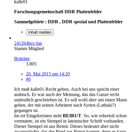
kalle01
Forschungsgemeinschaft DDR Plattenfehler
Sammelgebiete : DDR , DDR spezial und Plattenfehler
Inhalt melden
241264hsv-fan
Stamm Mitglied
Beiträge
3.805
20. Mai 2015 um 14:20
#6
Ich muß kalle01 Recht geben. Auch bei uns spricht einer
arabisch. Er war auch der Meinung, das das Ganze recht
undeutlich geschrieben ist. Es soll wohl aber um einen Mann
gehen, der mit seinen Arbeitern nach Syrien (Lathaki?)
gegangen ist.
Im rot Eingekreisten steht
BEIRUT
. So, wie robertoli schon
vermutete, ist ein Stempel in lateinischer Schrift vorhanden.
Dieser Stempel ist aus Beirut. Dieses bedeutet aber nicht
zwangsläufig, das der Brief aus Beirut kommt, denn es kann