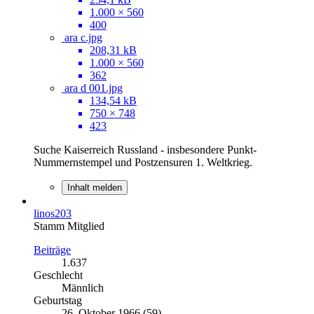
1.000 × 560
400
ara c.jpg
208,31 kB
1.000 × 560
362
ara d 001.jpg
134,54 kB
750 × 748
423
Suche Kaiserreich Russland - insbesondere Punkt-
Nummernstempel und Postzensuren 1. Weltkrieg.
Inhalt melden
linos203
Stamm Mitglied
Beiträge
1.637
Geschlecht
Männlich
Geburtstag
26. Oktober 1966 (59)