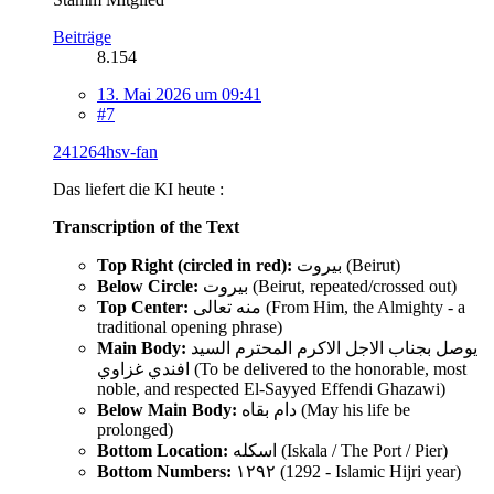
Beiträge
8.154
13. Mai 2026 um 09:41
#7
241264hsv-fan
Das liefert die KI heute :
Transcription of the Text
Top Right (circled in red):
بيروت (Beirut)
Below Circle:
بيروت (Beirut, repeated/crossed out)
Top Center:
منه تعالى (From Him, the Almighty - a
traditional opening phrase)
Main Body:
يوصل بجناب الاجل الاكرم المحترم السيد
افندي غزاوي (To be delivered to the honorable, most
noble, and respected El-Sayyed Effendi Ghazawi)
Below Main Body:
دام بقاه (May his life be
prolonged)
Bottom Location:
اسكله (Iskala / The Port / Pier)
Bottom Numbers:
١٢٩٢ (1292 - Islamic Hijri year)