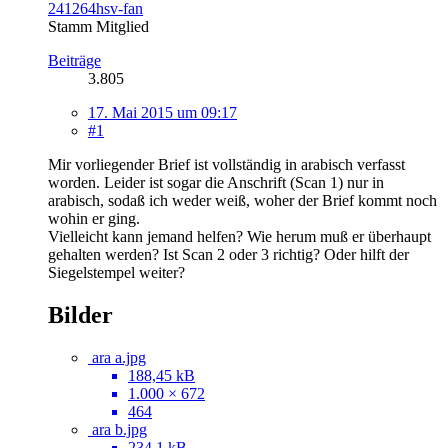
241264hsv-fan
Stamm Mitglied
Beiträge
3.805
17. Mai 2015 um 09:17
#1
Mir vorliegender Brief ist vollständig in arabisch verfasst
worden. Leider ist sogar die Anschrift (Scan 1) nur in
arabisch, sodaß ich weder weiß, woher der Brief kommt noch
wohin er ging.
Vielleicht kann jemand helfen? Wie herum muß er überhaupt
gehalten werden? Ist Scan 2 oder 3 richtig? Oder hilft der
Siegelstempel weiter?
Bilder
ara a.jpg
188,45 kB
1.000 × 672
464
ara b.jpg
234,1 kB