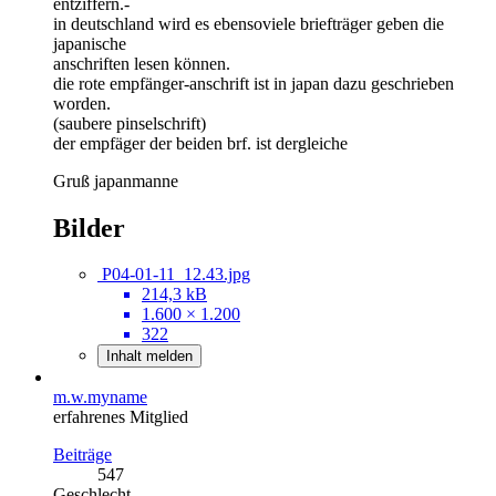
entziffern.-
in deutschland wird es ebensoviele briefträger geben die
japanische
anschriften lesen können.
die rote empfänger-anschrift ist in japan dazu geschrieben
worden.
(saubere pinselschrift)
der empfäger der beiden brf. ist dergleiche
Gruß japanmanne
Bilder
P04-01-11_12.43.jpg
214,3 kB
1.600 × 1.200
322
Inhalt melden
m.w.myname
erfahrenes Mitglied
Beiträge
547
Geschlecht