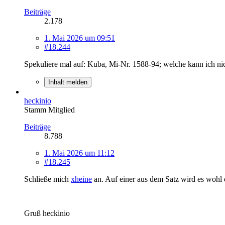
Beiträge
2.178
1. Mai 2026 um 09:51
#18.244
Spekuliere mal auf: Kuba, Mi-Nr. 1588-94; welche kann ich nich
Inhalt melden
heckinio
Stamm Mitglied
Beiträge
8.788
1. Mai 2026 um 11:12
#18.245
Schließe mich
xheine
an. Auf einer aus dem Satz wird es wohl 
Gruß heckinio