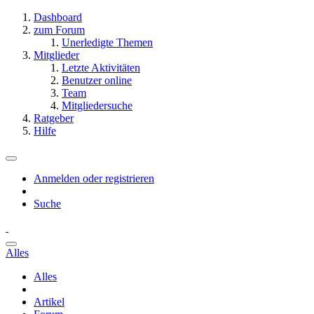
Dashboard
zum Forum
Unerledigte Themen
Mitglieder
Letzte Aktivitäten
Benutzer online
Team
Mitgliedersuche
Ratgeber
Hilfe
Anmelden oder registrieren
Suche
Alles
Alles
Artikel