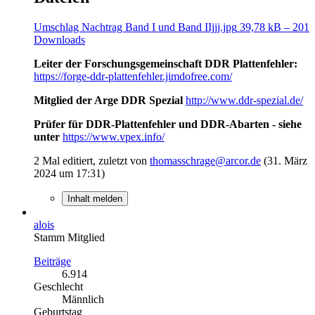
Umschlag Nachtrag Band I und Band IIjjj.jpg
39,78 kB – 201
Downloads
Leiter der Forschungsgemeinschaft DDR Plattenfehler:
https://forge-ddr-plattenfehler.jimdofree.com/
Mitglied der Arge DDR Spezial
http://www.ddr-spezial.de/
Prüfer für DDR-Plattenfehler und DDR-Abarten - siehe
unter
https://www.vpex.info/
2 Mal editiert, zuletzt von
thomasschrage@arcor.de
(
31. März
2024 um 17:31
)
Inhalt melden
alois
Stamm Mitglied
Beiträge
6.914
Geschlecht
Männlich
Geburtstag