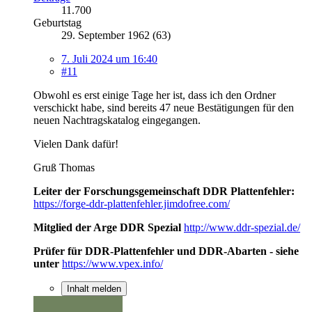
11.700
Geburtstag
29. September 1962 (63)
7. Juli 2024 um 16:40
#11
Obwohl es erst einige Tage her ist, dass ich den Ordner
verschickt habe, sind bereits 47 neue Bestätigungen für den
neuen Nachtragskatalog eingegangen.
Vielen Dank dafür!
Gruß Thomas
Leiter der Forschungsgemeinschaft DDR Plattenfehler:
https://forge-ddr-plattenfehler.jimdofree.com/
Mitglied der Arge DDR Spezial
http://www.ddr-spezial.de/
Prüfer für DDR-Plattenfehler und DDR-Abarten - siehe
unter
https://www.vpex.info/
Inhalt melden