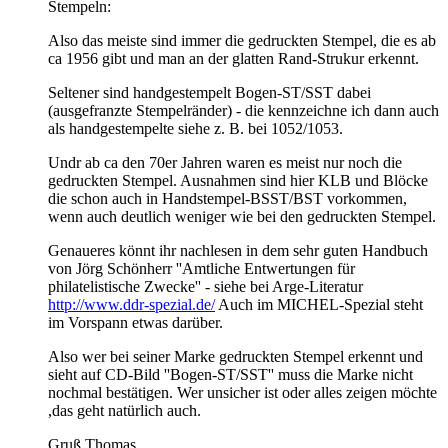
Stempeln:
Also das meiste sind immer die gedruckten Stempel, die es ab
ca 1956 gibt und man an der glatten Rand-Strukur erkennt.
Seltener sind handgestempelt Bogen-ST/SST dabei
(ausgefranzte Stempelränder) - die kennzeichne ich dann auch
als handgestempelte siehe z. B. bei 1052/1053.
Undr ab ca den 70er Jahren waren es meist nur noch die
gedruckten Stempel. Ausnahmen sind hier KLB und Blöcke
die schon auch in Handstempel-BSST/BST vorkommen,
wenn auch deutlich weniger wie bei den gedruckten Stempel.
Genaueres könnt ihr nachlesen in dem sehr guten Handbuch
von Jörg Schönherr ''Amtliche Entwertungen für
philatelistische Zwecke'' - siehe bei Arge-Literatur
http://www.ddr-spezial.de/
Auch im MICHEL-Spezial steht
im Vorspann etwas darüber.
Also wer bei seiner Marke gedruckten Stempel erkennt und
sieht auf CD-Bild ''Bogen-ST/SST'' muss die Marke nicht
nochmal bestätigen. Wer unsicher ist oder alles zeigen möchte
,das geht natürlich auch.
Gruß Thomas