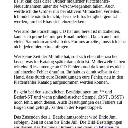
Es ist klar, dass diese Ordner möglicher Plattenfehler-
Neuaufnahmen unter die Verschwiegenheit fallen. Auch
werde ich die Ordner nur bei aktivem Mitmachen verteilen .
Ich möchte nämlich nicht, dass die Infos lediglich genutzt
werden, um bei Ebay sich einzudecken.
Wer also die Forschungs-CD hat und bereit ist mitzuhelfen,
kann sich gerne bei mir per Email melden. Da ich auch mit
vielen Sammlern außerhalb des Forums arbeite , muss ich jetzt
nicht jeden hier extra anfragen.
Wer keine Zeit der Mithilfe hat, soll sich eben überraschen
lassen was im Katalog später dann drin ist. Mittlerweile haben
wir eine Riesenmenge an CD Fehlern und da kommt es nicht
auf einzelne Fehler drauf an. Ihr habt es damit selbst in der
Hand, dass durch eure Bestätigungen eure Fehler, neu in den
Plattenfehler Katalog aufgenommen werden können.
Es geht bei den zusätzlichen Bestätigungen um ** und
Bedarf-ST und wenn philatelistischer Stempel (BST , BSST)
noch fehlt, auch diesen. Auch Bestätigungen des Fehlers auf
Bogen sind gefragt , zählen in der Regel doppelt.
Das Zusenden des 1. Bearbeitungsordner wird Ende Juni
erfolgen. Zeit ist dann bis Ende Juli. Die Bild-Bestätigungen
aus diesen Bearbeitungs-Ordnern sind dann an
labarnas
zu