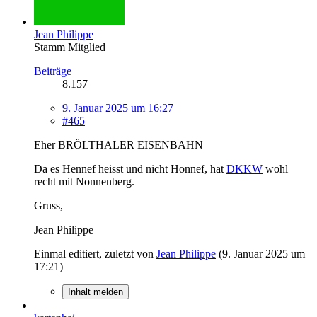
Jean Philippe
Stamm Mitglied
Beiträge
8.157
9. Januar 2025 um 16:27
#465
Eher BRÖLTHALER EISENBAHN
Da es Hennef heisst und nicht Honnef, hat
DKKW
wohl
recht mit Nonnenberg.
Gruss,
Jean Philippe
Einmal editiert, zuletzt von
Jean Philippe
(
9. Januar 2025 um
17:21
)
Inhalt melden