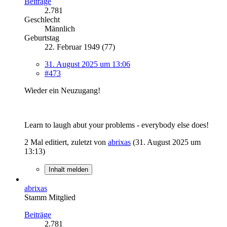
Beiträge
2.781
Geschlecht
Männlich
Geburtstag
22. Februar 1949 (77)
31. August 2025 um 13:06
#473
Wieder ein Neuzugang!
Learn to laugh abut your problems - everybody else does!
2 Mal editiert, zuletzt von
abrixas
(
31. August 2025 um
13:13
)
Inhalt melden
abrixas
Stamm Mitglied
Beiträge
2.781