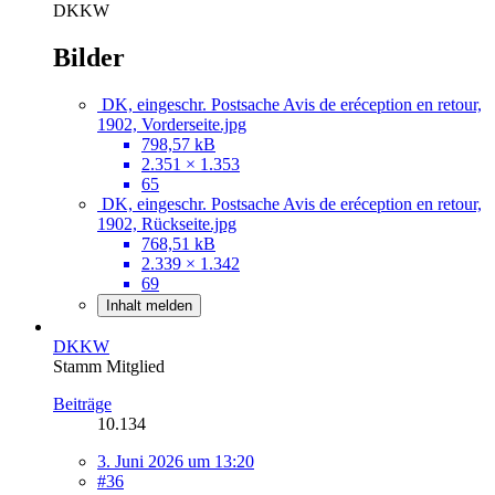
DKKW
Bilder
DK, eingeschr. Postsache Avis de eréception en retour,
1902, Vorderseite.jpg
798,57 kB
2.351 × 1.353
65
DK, eingeschr. Postsache Avis de eréception en retour,
1902, Rückseite.jpg
768,51 kB
2.339 × 1.342
69
Inhalt melden
DKKW
Stamm Mitglied
Beiträge
10.134
3. Juni 2026 um 13:20
#36