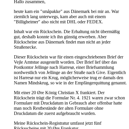
Hallo zusammen,
heute kam ein "småpakke" aus Dänemark bei mir an. War
ziemlich lang unterwegs, kam aber auch mit einem
"Billigheimer" also nicht mit DHL oder FEDEX.
Inhalt war ein Rückschein. Die Erhaltung nicht übermäßig
gut, deshalb konnte ich ihn günstig erwerben. Aber
Rückscheine aus Dänemark findet man nicht an jeder
Straßenecke.
Dieser Rückschein war für einen eingeschriebenen Brief der
Vejle Amtstue ausgestellt worden. Der Brief lief über das
Postkontor Jellinge nach Harresø, einer Briefsammlung
nordwestlich von Jellinge an der Straße nach Give. Eigentlich
ist Harresø nur ein Krug, möglicherweise trug er damals den
Namen Mindskrug, so wie in der Empfängerquittung genannt.
Mit einer 20 Øre König Christian X frankiert. Der
Rückschein trägt die Formular Nr. 4. 1921 waren zwar schon
Formulare mit Druckdatum in Gebrauch aber offenbar hatte
man noch Restbestände der alten Formulare ohne
Druckdatum die zuerst aufgebraucht wurden.
Meine Rückschein-Registratur umfasst jetzt fünf
Rücksscheine mit 20 Øre Frankatur.