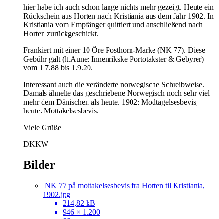
hier habe ich auch schon lange nichts mehr gezeigt. Heute ein
Rückschein aus Horten nach Kristiania aus dem Jahr 1902. In
Kristiania vom Empfänger quittiert und anschließend nach
Horten zurückgeschickt.
Frankiert mit einer 10 Öre Posthorn-Marke (NK 77). Diese
Gebühr galt (lt.Aune: Innenrikske Portotakster & Gebyrer)
vom 1.7.88 bis 1.9.20.
Interessant auch die veränderte norwegische Schreibweise.
Damals ähnelte das geschriebene Norwegisch noch sehr viel
mehr dem Dänischen als heute. 1902: Modtagelsesbevis,
heute: Mottakelsesbevis.
Viele Grüße
DKKW
Bilder
NK 77 på mottakelsesbevis fra Horten til Kristiania,
1902.jpg
214,82 kB
946 × 1.200