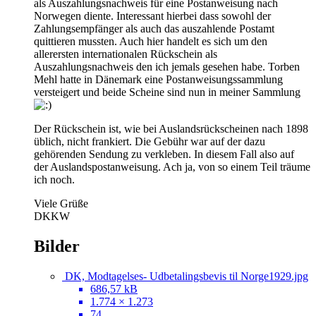
als Auszahlungsnachweis für eine Postanweisung nach
Norwegen diente. Interessant hierbei dass sowohl der
Zahlungsempfänger als auch das auszahlende Postamt
quittieren mussten. Auch hier handelt es sich um den
allerersten internationalen Rückschein als
Auszahlungsnachweis den ich jemals gesehen habe. Torben
Mehl hatte in Dänemark eine Postanweisungssammlung
versteigert und beide Scheine sind nun in meiner Sammlung
Der Rückschein ist, wie bei Auslandsrückscheinen nach 1898
üblich, nicht frankiert. Die Gebühr war auf der dazu
gehörenden Sendung zu verkleben. In diesem Fall also auf
der Auslandspostanweisung. Ach ja, von so einem Teil träume
ich noch.
Viele Grüße
DKKW
Bilder
DK, Modtagelses- Udbetalingsbevis til Norge1929.jpg
686,57 kB
1.774 × 1.273
74