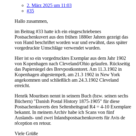
2. März 2025 um 11:03
#35
Hallo zusammen,
im Beitrag #33 hatte ich ein eingeschriebenes
Postsachenkuvert aus den frühen 1880er Jahren gezeigt das
von Hand beschriftet worden war und erwähnt, dass später
vorgedruckte Umschläge verwendet wurden.
Hier ist so ein vorgedrucktes Exemplar aus dem Jahr 1902
von Kopenhagen nach Cleveland/Ohio gelaufen. Rückseitig
das Papiersiegel des Brevpostkontoret. Am 11.3.1902 in
Kopenhagen abgestempelt, am 21.3 1902 in New York
angekommen und schließlich am 24.3.1902 Cleveland
erreicht.
Henrik Mouritsen nennt in seinem Buch (bzw. seinen sechs
Büchern) "Danish Postal History 1875-1905" für diese
Postsachenkuverts den Seltenheitsgrad R4 = 4-10 Exemplare
bekannt. In meinem Archiv habe ich Scans von fünf
Auslands- und zwei Inlandspostsachenkuverts für Avis de
réception en retour.
Viele Grüße