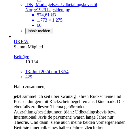
DK, Modtagelses- Udbetalingsbevis til
Norge1929.bagsiden.jpg
574,61 kB
1.773 × 1.275
60
Inhalt melden
DKKW
Stamm Mitglied
Beiträge
10.134
13. Juni 2024 um 13:54
#29
Hallo zusammen,
jetzt sammel ich seit über zwanzig Jahren Rückscheine und
Postsendungen mit Rückscheinbegehren aus Dänemark. Die
ebenfalls zu diesem Thema gehörenden
Auszahlungsbestätigungen (dän.: Udbetalingsbevis bzw.
international: Avis de payement) waren lange Jahre nur
Theorie. Und dann, siehe auch meine beiden vorhergehenden
Beiträge innerhalb eines halben Jahres gleich drei.