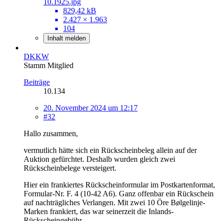
10.1925.jpg
829,42 kB
2.427 × 1.963
104
Inhalt melden
DKKW
Stamm Mitglied
Beiträge
10.134
20. November 2024 um 12:17
#32
Hallo zusammen,
vermutlich hätte sich ein Rückscheinbeleg allein auf der
Auktion gefürchtet. Deshalb wurden gleich zwei
Rückscheinbelege versteigert.
Hier ein frankiertes Rückscheinformular im Postkartenformat,
Formular-Nr. F. 4 (10-42 A6). Ganz offenbar ein Rückschein
auf nachträgliches Verlangen. Mit zwei 10 Öre Bølgelinje-
Marken frankiert, das war seinerzeit die Inlands-
Rückscheingebühr.