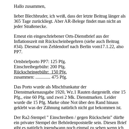
Hallo zusammen,
lieber Blechbruder, ich weiß, dass der letzte Beitrag länger als
365 Tage zurückliegt. Aber AR-Belege findet man nicht an
jeder Straßenecke.
Erneut ein eingeschriebener Orts-Dienstbrief aus der
Inflationszeit mit Rückscheinbegehren (siehe auch Beitrag
#34). Diesmal von Zehlendorf nach Berlin vom17.1.22, also
PP7.
Ortsbriefporto PP7: 125 Pfg.
Einschreibegebühr: 200 Pfg.
Rückscheingebühr: 150 Pfg.
zusammen: ............. 475 Pfg.
Das Porto wurde als Mischfrankatur der
Dienstmarkenausgabe 1920, Wz.1 Rauten dargestellt. eine 15
Pfg., eine 60 Pfg. und zwei 2 Mk. Dienstmarken. Leider
wurde die 15 Pfg. Marke ohne Not über den Rand hinaus
geklebt was der Zähnung natürlich nicht gut bekommen ist.
Der Ra2-Stempel " Einschreiben / gegen Rückschein" dürfte
ein privater Stempel der Behördenpoststelle sein. Diesen Brief
gibt es natürlich irgendwann noch einmal zu sehen wenn ich