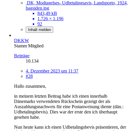
DK, Modtagelses- Udbetalingsavis, Landsporto, 1924,
bagsiden.jpg
843,49 kB
1.726 × 1.196
92
Inhalt melden
DKKW
Stamm Mitglied
Beiträge
10.134
4. Dezember 2023 um 11:37
#28
Hallo zusammen,
in meinem letzten Beitrag habe ich einen innerhalb
Dänemarks verwendeten Rückschein gezeigt der als
Auszahlungsnachweis für eine Postanweisung diente (dän.:
Udbetalingsbevis). Dies war der erste den ich überhaupt
gesehen habe.
Nun heute kann ich einen Udbetalingsbevis präsentieren, der