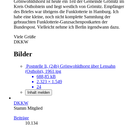
Grönwohldshorst ist heute ein Teil der Gemeinde Grömitz im
Kreis Ostholstein und liegt westlich von Grömitz. Empfänger
des Briefes war übrigens die Funklotterie in Hamburg. Ich
habe eine kleine, noch nicht komplette Sammlung der
gebrauchten Funklotterie-Ganzsachenpostkarten der
Bundespost. Vielleicht nehme ich Berlin irgendwann dazu.
Viele Grüße
DKKW
Bilder
Poststelle Ii, (24b) Grönwohldhorst über Lensahn
(Ostholst), 1961.jpg
688,85 kB
2.323 × 1.549
24
Inhalt melden
DKKW
Stamm Mitglied
Beiträge
10.134