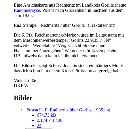
Eine Ansichtskarte aus Radmeritz im Landkreis Görlitz (heute
Radomierzyce
, Polen) nach Großenhain in Sachsen aus dem
Jahr 1935.
Ra2-Stempel "Radmeritz / über Görlitz" (Frakturschrift)
Die 6. Pfg. Reichsparteitag-Marke wurde im Leitpostamt mit
dem Maschinenwerbestempel "Görlitz 23.9.35 7-8N"
entwertet. Werbefahne "Vergiss nicht Strasse / und
Hausnummer / anzugeben" Wenn der Görlitzstempel einen
UB aufweist dann kann ich ihn nicht erkennen.
Die Bildseite zeigt Schloss Joachimstein, ein häufiges Motiv
dass ich schon in meinem Kreis Görlitz-thread gezeigt habe.
Viele Grüße
DKKW
Bilder
Poststelle II, Radmeritz über Görlitz, 1935.jpg
674,73 kB
2.174 × 1.430
24