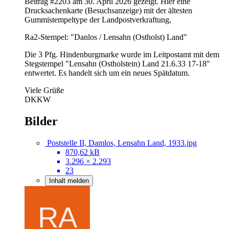
Beitrag #2203 am 30. April 2026 gezeigt. Hier eine
Drucksachenkarte (Besuchsanzeige) mit der ältesten
Gummistempeltype der Landpostverkraftung,
Ra2-Stempel: "Danlos / Lensahn (Ostholst) Land"
Die 3 Pfg. Hindenburgmarke wurde im Leitpostamt mit dem
Stegstempel "Lensahn (Ostholstein) Land 21.6.33 17-18"
entwertet. Es handelt sich um ein neues Spätdatum.
Viele Grüße
DKKW
Bilder
Poststelle II, Damlos, Lensahn Land, 1933.jpg
870,62 kB
3.296 × 2.293
23
Inhalt melden