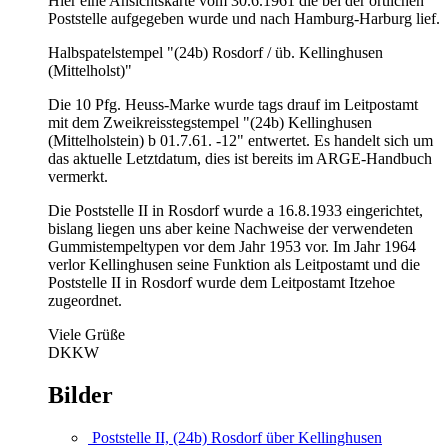
Hier eine Ansichtskarte vom 30.6.1961 die bei der örtlichen
Poststelle aufgegeben wurde und nach Hamburg-Harburg lief.
Halbspatelstempel "(24b) Rosdorf / üb. Kellinghusen
(Mittelholst)"
Die 10 Pfg. Heuss-Marke wurde tags drauf im Leitpostamt
mit dem Zweikreisstegstempel "(24b) Kellinghusen
(Mittelholstein) b 01.7.61. -12" entwertet. Es handelt sich um
das aktuelle Letztdatum, dies ist bereits im ARGE-Handbuch
vermerkt.
Die Poststelle II in Rosdorf wurde a 16.8.1933 eingerichtet,
bislang liegen uns aber keine Nachweise der verwendeten
Gummistempeltypen vor dem Jahr 1953 vor. Im Jahr 1964
verlor Kellinghusen seine Funktion als Leitpostamt und die
Poststelle II in Rosdorf wurde dem Leitpostamt Itzehoe
zugeordnet.
Viele Grüße
DKKW
Bilder
Poststelle II, (24b) Rosdorf über Kellinghusen