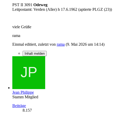
PST II 3091
Odeweg
Leitpostamt: Verden (Aller) h 17.6.1962 (aptierte PLGZ (23))
viele Grüße
rama
Einmal editiert, zuletzt von
rama
(
9. Mai 2026 um 14:14
)
Inhalt melden
Jean Philippe
Stamm Mitglied
Beiträge
8.157