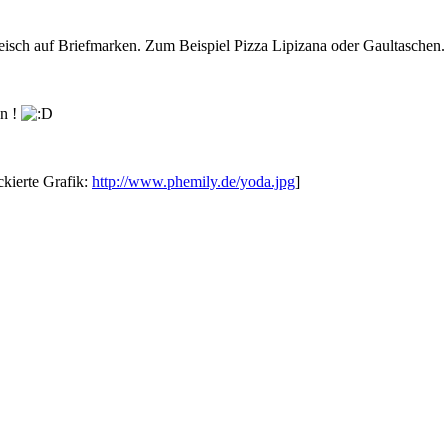
efleisch auf Briefmarken. Zum Beispiel Pizza Lipizana oder Gaultaschen.
n !
kierte Grafik:
http://www.phemily.de/yoda.jpg
]