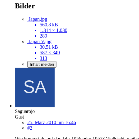
Bilder
Japan.jpg
560,8 kB
1.314 × 1.030
289
Japan V.jpg
30,51 kB
587 × 349
313
Inhalt melden
Saguarojo
Gast
25. März 2010 um 16:46
#2
Wie kommst du auf das Jahr 1956 oder 1957? Vielleicht, weil ei