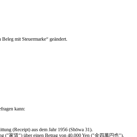
n Beleg mit Steuermarke“ geändert.
efragen kann:
uittung (Receipt) aus dem Jahr 1956 (Shōwa 31).
ahlung ("家賃") über einen Betrag von 40.000 Yen ("金四萬円也").