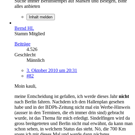
Suche immer Berlinstempel auf Marken und Belegen, Bitte
alles anbieten
Inhalt melden
Bernd HL
Stamm Mitglied
Beiträge
4.526
Geschlecht
Männlich
3. Oktober 2010 um 20:31
#82
Moin kauli,
meine Entscheidung ist gefallen, ich werde dieses Jahr
nicht
nach Berlin fahren. Nachdem ich den Hallenplan gesehen
habe und in der BDPh-Zeitung nicht mal ein Werbe-Hinweis
(ausser in den Terminen, die eh immer drin sind) gebracht
wurde, ist das Thema für mich erledigt. Sindelfingen wird da
gross breitgetreten und Berlin nicht mal erwähnt, da kann man
schon sehen, in welchem Status das steht. Nö, die 700 Km
spare ich mir dieses Mal und werde dann nächstes