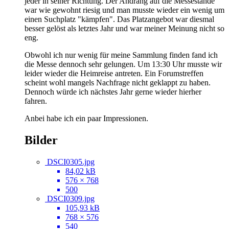
jeder in seiner Richtung. Der Andrang auf die Messestände
war wie gewohnt riesig und man musste wieder ein wenig um
einen Suchplatz "kämpfen". Das Platzangebot war diesmal
besser gelöst als letztes Jahr und war meiner Meinung nicht so
eng.
Obwohl ich nur wenig für meine Sammlung finden fand ich
die Messe dennoch sehr gelungen. Um 13:30 Uhr musste wir
leider wieder die Heimreise antreten. Ein Forumstreffen
scheint wohl mangels Nachfrage nicht geklappt zu haben.
Dennoch würde ich nächstes Jahr gerne wieder hierher
fahren.
Anbei habe ich ein paar Impressionen.
Bilder
DSCI0305.jpg
84,02 kB
576 × 768
500
DSCI0309.jpg
105,93 kB
768 × 576
540