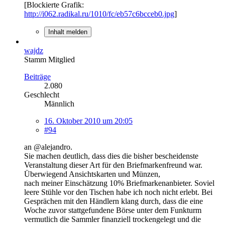
[Blockierte Grafik:
http://i062.radikal.ru/1010/fc/eb57c6bcceb0.jpg
]
Inhalt melden
wajdz
Stamm Mitglied
Beiträge
2.080
Geschlecht
Männlich
16. Oktober 2010 um 20:05
#94
an @alejandro.
Sie machen deutlich, dass dies die bisher bescheidenste
Veranstaltung dieser Art für den Briefmarkenfreund war.
Überwiegend Ansichtskarten und Münzen,
nach meiner Einschätzung 10% Briefmarkenanbieter. Soviel
leere Stühle vor den Tischen habe ich noch nicht erlebt. Bei
Gesprächen mit den Händlern klang durch, dass die eine
Woche zuvor stattgefundene Börse unter dem Funkturm
vermutlich die Sammler finanziell trockengelegt und die