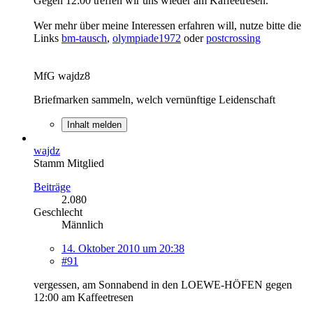
Gegen 12:00 treffen wir uns wieder am Kaffeetresen.
Wer mehr über meine Interessen erfahren will, nutze bitte die
Links
bm-tausch
,
olympiade1972
oder
postcrossing
MfG wajdz8
Briefmarken sammeln, welch vernünftige Leidenschaft
Inhalt melden
wajdz
Stamm Mitglied
Beiträge
2.080
Geschlecht
Männlich
14. Oktober 2010 um 20:38
#91
vergessen, am Sonnabend in den LOEWE-HÖFEN gegen
12:00 am Kaffeetresen