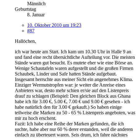
Männlich
Geburtstag
8. Januar
10. Oktober 2010 um 19:23
#87
Hallöchen,
ich war heute am Start. Ich kam um 10.30 Uhr in Halle 9 an
und fand eine recht übersichtliche Aufteilung vor. Die meisten
Stände waren gut besucht. Es mutete eher wie eine Börse an.
Wenige Schautafeln waren aufgestellt und die großen Firmen
Schaubek, Linder und Safe hatten Stände aufgebaut.
Insgesamt herrschte aus meiner Sicht ein angenehmes Klima.
Einziger Wermutstropfen war: je weiter die Anreise eines
Anbieters war, desto mehr schien er/sie auf den Listenpreis
drauf zu schlagen (Beispiel: Den gleichen Block aus Ghana
habe ich für 3.00 €, 5.00 €, 7.00 € und 9.00 € gesehen - ich
habe natürlich den für 3.00 € gekauft.) So haben einige
teilweise die Marken zu 50 - 65 % Listenpreis angeboten, was
mir zu hoch erschent.
Fazit: Ich habe eine Reihe der Marken gefunden, die ich
suchte, habe aber nur 60 % derer erstanden, weil die anderen
einfach zu überteuert waren. Seis drum, ich fahre nächstes