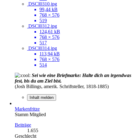
DSCI0310.jpg
99,44 kB
768 × 576
519
DSCI0312.jpg
124,61 kB
768 × 576
517
DSCI0314.jpg
113,94 kB
768 × 576
514
Sei wie eine Briefmarke: Halte dich an irgendwas
fest, bis du am Ziel bist.
(Josh Billings, amerik. Schriftsteller, 1818-1885)
Inhalt melden
Markenfritze
Stamm Mitglied
Beiträge
1.655
Geschlecht