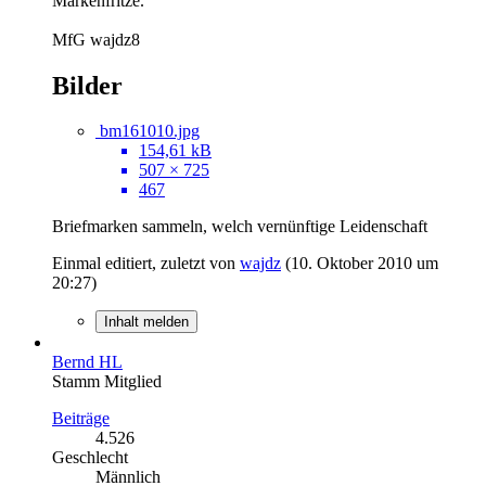
Markenfritze.
MfG wajdz8
Bilder
bm161010.jpg
154,61 kB
507 × 725
467
Briefmarken sammeln, welch vernünftige Leidenschaft
Einmal editiert, zuletzt von
wajdz
(
10. Oktober 2010 um
20:27
)
Inhalt melden
Bernd HL
Stamm Mitglied
Beiträge
4.526
Geschlecht
Männlich