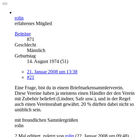
rolin
erfahrenes Mitglied
Beiträge
871
Geschlecht
Männlich
Geburtstag
14. August 1974 (51)
21. Januar 2008 um 13:38
#21
Eine Frage, bist du in einem Briefmarkensammlerverein.
Diese Vereine haben ja meistens einen Händler der den Verein
mit Zubehör beliefert (Lindner, Safe usw.), und in der Regel
auch einen Vereinsrabatt gewährt. 20 % dürften dabei nicht so
unüblich sein.
mit freundlichen Sammlergrüßen
rolin
2 Mal editiert, zuletzt von
rolin
(
22. Januar 2008 um 09:48
)