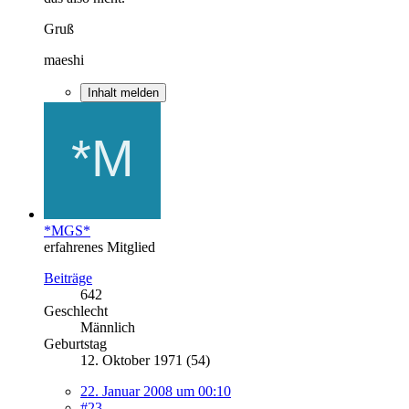
Gruß
maeshi
Inhalt melden
*MGS*
erfahrenes Mitglied
Beiträge
642
Geschlecht
Männlich
Geburtstag
12. Oktober 1971 (54)
22. Januar 2008 um 00:10
#23