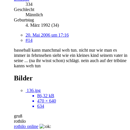
334
Geschlecht
Männlich
Geburtstag
4. März 1992 (34)
20. Mai 2006 um 17:16
#14
basseball kann manchmal weh tun. nicht nur wie man es
immer in fehrnsehen sieht wie ein kleines kind seinem vater in
seine ... (na ihr wisst schon) schlägt. nein auch auf der tribüne
kanns weh tun
Bilder
136.jpg
86,32 kB
470 × 640
634
gruß
rothilo
rothilo online