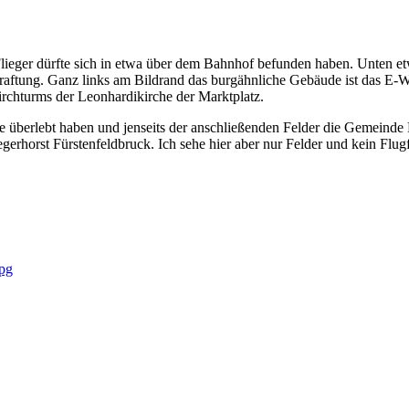
lieger dürfte sich in etwa über dem Bahnhof befunden haben. Unten etw
raftung. Ganz links am Bildrand das burgähnliche Gebäude ist das E-W
irchturms der Leonhardikirche der Marktplatz.
 überlebt haben und jenseits der anschließenden Felder die Gemeinde M
erhorst Fürstenfeldbruck. Ich sehe hier aber nur Felder und kein Flugf
jpg