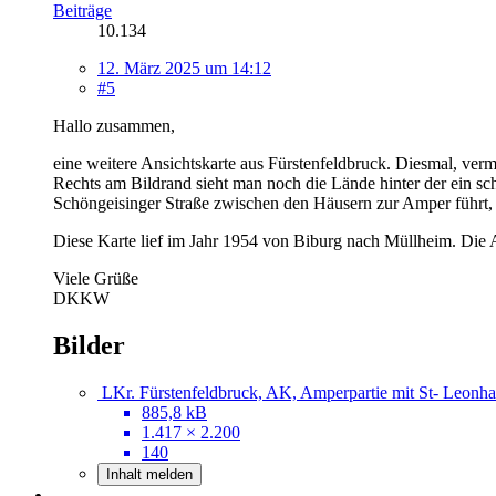
Beiträge
10.134
12. März 2025 um 14:12
#5
Hallo zusammen,
eine weitere Ansichtskarte aus Fürstenfeldbruck. Diesmal, ve
Rechts am Bildrand sieht man noch die Lände hinter der ein s
Schöngeisinger Straße zwischen den Häusern zur Amper führt, 
Diese Karte lief im Jahr 1954 von Biburg nach Müllheim. Die Ad
Viele Grüße
DKKW
Bilder
LKr. Fürstenfeldbruck, AK, Amperpartie mit St- Leonha
885,8 kB
1.417 × 2.200
140
Inhalt melden