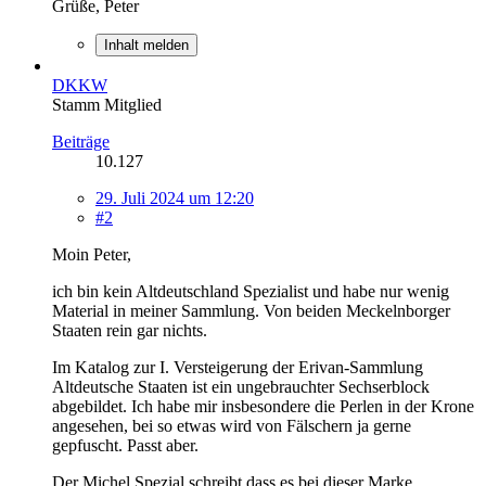
Grüße, Peter
Inhalt melden
DKKW
Stamm Mitglied
Beiträge
10.127
29. Juli 2024 um 12:20
#2
Moin Peter,
ich bin kein Altdeutschland Spezialist und habe nur wenig
Material in meiner Sammlung. Von beiden Meckelnborger
Staaten rein gar nichts.
Im Katalog zur I. Versteigerung der Erivan-Sammlung
Altdeutsche Staaten ist ein ungebrauchter Sechserblock
abgebildet. Ich habe mir insbesondere die Perlen in der Krone
angesehen, bei so etwas wird von Fälschern ja gerne
gepfuscht. Passt aber.
Der Michel Spezial schreibt dass es bei dieser Marke