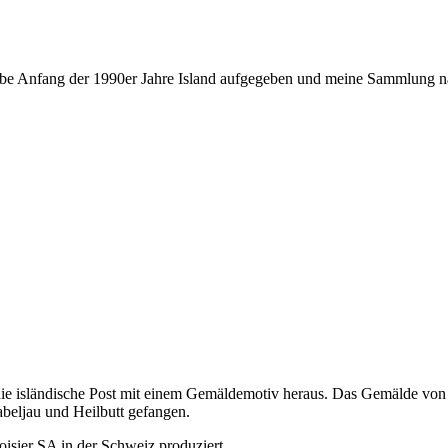
 habe Anfang der 1990er Jahre Island aufgegeben und meine Sammlung n
die isländische Post mit einem Gemäldemotiv heraus. Das Gemälde v
beljau und Heilbutt gefangen.
isier SA in der Schweiz produziert.