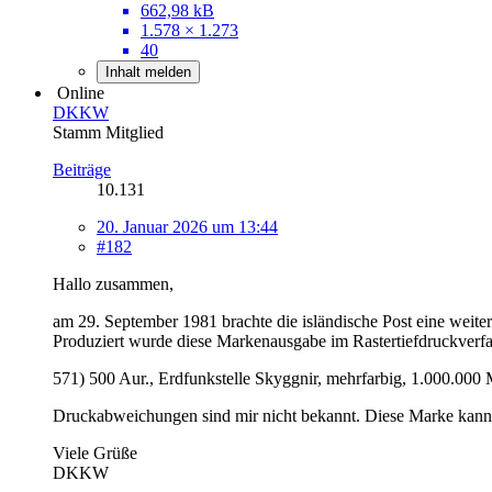
662,98 kB
1.578 × 1.273
40
Inhalt melden
Online
DKKW
Stamm Mitglied
Beiträge
10.131
20. Januar 2026 um 13:44
#182
Hallo zusammen,
am 29. September 1981 brachte die isländische Post eine weit
Produziert wurde diese Markenausgabe im Rastertiefdruckverfa
571) 500 Aur., Erdfunkstelle Skyggnir, mehrfarbig, 1.000.000
Druckabweichungen sind mir nicht bekannt. Diese Marke kann i
Viele Grüße
DKKW