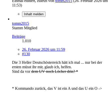
Einmal editiert, zuletzt von
tomm2015
(
26. Februar 2026 um
11:53
)
Inhalt melden
tomm2015
Stamm Mitglied
Beiträge
1.010
26. Februar 2026 um 11:59
#130
Die 3 Heller Deutschösterreich hätt ich mal ... nur bei der
ersten müsst ihr mir, glaub ich, helfen.
Sind da vor
dem UV noch Löcher drin? *
* Kommando zurück, das V ist ein A und das U ein O ->