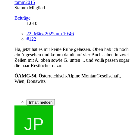
tomm2015
Stamm Mitglied
Beiträge
1.010
22. März 2025 um 10:46
#122
Ha, jetzt hat es mir keine Ruhe gelassen. Oben hab ich noch
ein A gesehen und komm damit auf vier Buchstaben in zwei
Zeilen mit A. oben sowie G. unten ... und voilà passen sogar
die paar Restlöcher dazu:
ÖAMG-54
,
Ö
sterreichisch-
A
lpine
M
ontan
G
esellschaft,
Wien, Donawitz
Inhalt melden