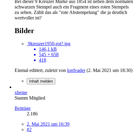
Bei dieser 9 Kreuzer Marke aus 1854 ist neben dem normalen
schwarzen Stempel auch ein Fragment eines roten Stempels
zu sehen. Zählt das als "rote Abstempelung" die ja deutlich
wertvoller ist?
Bilder
9kreuzer1950-rot?.jpg
146,1 kB
545 × 658
418
Einmal editiert, zuletzt von
lordvader
(
2. Mai 2021 um 18:30
)
Inhalt melden
xheine
Stamm Mitglied
Beiträge
2.186
2. Mai 2021 um 16:39
#2