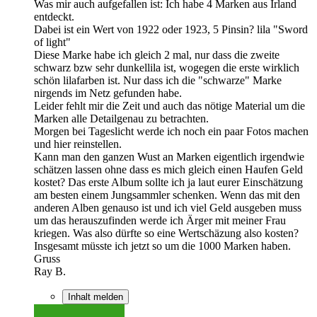
Was mir auch aufgefallen ist: Ich habe 4 Marken aus Irland
entdeckt.
Dabei ist ein Wert von 1922 oder 1923, 5 Pinsin? lila "Sword
of light"
Diese Marke habe ich gleich 2 mal, nur dass die zweite
schwarz bzw sehr dunkellila ist, wogegen die erste wirklich
schön lilafarben ist. Nur dass ich die "schwarze" Marke
nirgends im Netz gefunden habe.
Leider fehlt mir die Zeit und auch das nötige Material um die
Marken alle Detailgenau zu betrachten.
Morgen bei Tageslicht werde ich noch ein paar Fotos machen
und hier reinstellen.
Kann man den ganzen Wust an Marken eigentlich irgendwie
schätzen lassen ohne dass es mich gleich einen Haufen Geld
kostet? Das erste Album sollte ich ja laut eurer Einschätzung
am besten einem Jungsammler schenken. Wenn das mit den
anderen Alben genauso ist und ich viel Geld ausgeben muss
um das herauszufinden werde ich Ärger mit meiner Frau
kriegen. Was also dürfte so eine Wertschäzung also kosten?
Insgesamt müsste ich jetzt so um die 1000 Marken haben.
Gruss
Ray B.
Inhalt melden