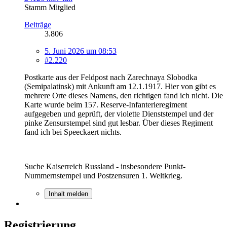
Stamm Mitglied
Beiträge
3.806
5. Juni 2026 um 08:53
#2.220
Postkarte aus der Feldpost nach Zarechnaya Slobodka
(Semipalatinsk) mit Ankunft am 12.1.1917. Hier von gibt es
mehrere Orte dieses Namens, den richtigen fand ich nicht. Die
Karte wurde beim 157. Reserve-Infanterieregiment
aufgegeben und geprüft, der violette Dienststempel und der
pinke Zensurstempel sind gut lesbar. Über dieses Regiment
fand ich bei Speeckaert nichts.
Suche Kaiserreich Russland - insbesondere Punkt-
Nummernstempel und Postzensuren 1. Weltkrieg.
Inhalt melden
Registrierung