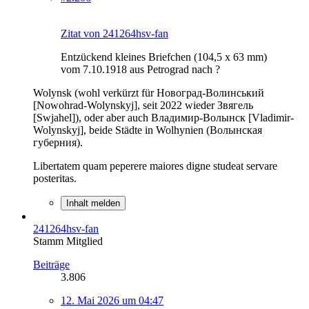
Zitat von 241264hsv-fan
Entzückend kleines Briefchen (104,5 x 63 mm)
vom 7.10.1918 aus Petrograd nach ?
Wolynsk (wohl verkürzt für Новоград-Волинський
[Nowohrad-Wolynskyj], seit 2022 wieder Звягель
[Swjahel]), oder aber auch Владимир-Волынск [Vladimir-
Wolynskyj], beide Städte in Wolhynien (Волынская
губерния).
Libertatem quam peperere maiores digne studeat servare
posteritas.
Inhalt melden
241264hsv-fan
Stamm Mitglied
Beiträge
3.806
12. Mai 2026 um 04:47