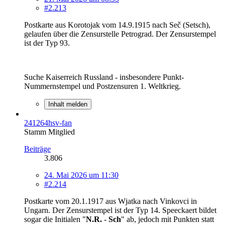
#2.213
Postkarte aus Korotojak vom 14.9.1915 nach Seč (Setsch),
gelaufen über die Zensurstelle Petrograd. Der Zensurstempel
ist der Typ 93.
Suche Kaiserreich Russland - insbesondere Punkt-
Nummernstempel und Postzensuren 1. Weltkrieg.
Inhalt melden
241264hsv-fan
Stamm Mitglied
Beiträge
3.806
24. Mai 2026 um 11:30
#2.214
Postkarte vom 20.1.1917 aus Wjatka nach Vinkovci in
Ungarn. Der Zensurstempel ist der Typ 14. Speeckaert bildet
sogar die Initialen "
N.R.
-
Sch
" ab, jedoch mit Punkten statt