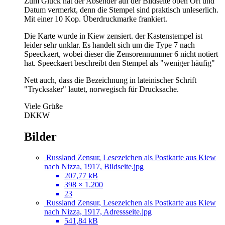
Zum Glück hat der Absender auf der Bildseite oben Ort und
Datum vermerkt, denn die Stempel sind praktisch unleserlich.
Mit einer 10 Kop. Überdruckmarke frankiert.
Die Karte wurde in Kiew zensiert. der Kastenstempel ist
leider sehr unklar. Es handelt sich um die Type 7 nach
Speeckaert, wobei dieser die Zensorennummer 6 nicht notiert
hat. Speeckaert beschreibt den Stempel als "weniger häufig"
Nett auch, dass die Bezeichnung in lateinischer Schrift
"Trycksaker" lautet, norwegisch für Drucksache.
Viele Grüße
DKKW
Bilder
Russland Zensur, Lesezeichen als Postkarte aus Kiew
nach Nizza, 1917, Bildseite.jpg
207,77 kB
398 × 1.200
23
Russland Zensur, Lesezeichen als Postkarte aus Kiew
nach Nizza, 1917, Adressseite.jpg
541,84 kB