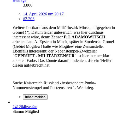
Beiträge
3.806
14. April 2026 um 20:17
#2.203
Weitere Postkarte aus dem Militärbezirk Minsk, aufgegeben in
Gomel (?), Datum leider unleserlich, was hier durchaus
interessant wäre, denn: Zensor
F. I. ADAMOWITSCH
arbeitete laut A. Epstein in Minsk, später in Smolensk. Gomel
(Gebiet Mogilew) hatte wie Mogilew eine Zensurstelle.
Ebenfalls interessant: der Nebenstempel-Zweizeiler
"
GEPRÜFT
-
MILITÄRZENSUR
" ist hier in einer klar
anderen Farbe. Das könnte darauf hindeuten, das ein 'Helfer'
diesen aufgebracht hat.
Suche Kaiserreich Russland - insbesondere Punkt-
Nummernstempel und Postzensuren 1. Weltkrieg.
Inhalt melden
241264hsv-fan
Stamm Mitglied