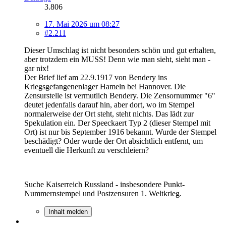
3.806
17. Mai 2026 um 08:27
#2.211
Dieser Umschlag ist nicht besonders schön und gut erhalten,
aber trotzdem ein MUSS! Denn wie man sieht, sieht man -
gar nix!
Der Brief lief am 22.9.1917 von Bendery ins
Kriegsgefangenenlager Hameln bei Hannover. Die
Zensurstelle ist vermutlich Bendery. Die Zensornummer "6"
deutet jedenfalls darauf hin, aber dort, wo im Stempel
normalerweise der Ort steht, steht nichts. Das lädt zur
Spekulation ein. Der Speeckaert Typ 2 (dieser Stempel mit
Ort) ist nur bis September 1916 bekannt. Wurde der Stempel
beschädigt? Oder wurde der Ort absichtlich entfernt, um
eventuell die Herkunft zu verschleiern?
Suche Kaiserreich Russland - insbesondere Punkt-
Nummernstempel und Postzensuren 1. Weltkrieg.
Inhalt melden