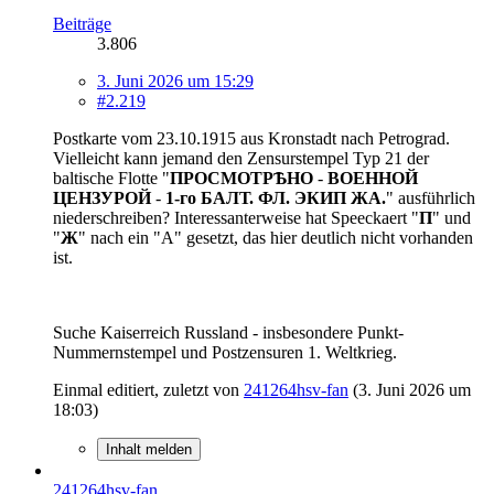
Beiträge
3.806
3. Juni 2026 um 15:29
#2.219
Postkarte vom 23.10.1915 aus Kronstadt nach Petrograd.
Vielleicht kann jemand den Zensurstempel Typ 21 der
baltische Flotte "
ПРОСМОТРѢНО
-
ВОЕННОЙ
ЦЕНЗУРОЙ
-
1-го БАЛТ. ФЛ. ЭКИП ЖА.
" ausführlich
niederschreiben? Interessanterweise hat Speeckaert "
П
" und
"
Ж
" nach ein "A" gesetzt, das hier deutlich nicht vorhanden
ist.
Suche Kaiserreich Russland - insbesondere Punkt-
Nummernstempel und Postzensuren 1. Weltkrieg.
Einmal editiert, zuletzt von
241264hsv-fan
(
3. Juni 2026 um
18:03
)
Inhalt melden
241264hsv-fan