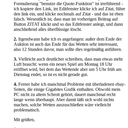
Formulierung "benutze die Quote-Funktion" ist irreführend -
ich kopiere den Link, im Editfenster klicke ich auf Zitat, führe
den link ein, und klicke nochmals auf Zitat - und das ist eben
falsch. Wesentlich ist, dass man im vorherigen Beitrag auf
Button ZITAT klickt und so das Editfenster anlegt, und dann
anschließend alles überflüssige löscht.
2.
Irgendwann habe ich es angefangen: außer dem Ende der
Auktion ist auch das Ende für das Wetten sehr interessant,
also 12 Stunden davor, man sollte dies regelmäßig anführen.
3.
Vielleicht auch deutlicher schreiben, dass man etwas mehr
Luft braucht: wenn ein neues Spiel am Montag 18 Uhr
eröffnet wird, bei dem das Wettende aber um 5 Uhr früh am
Dienstag endet, so ist es nicht gerade gut.
4.
Ferner habe ich manchmal Probleme mit überladenen ebay-
Seiten, die einige Gigabites Grafik enthalten. Obwohl mein
PC nicht zu altem Schrott gehört, dauert manchmal recht
lange wenn überhaupt. Aber damit läßt sich wohl nichts
machen, solche Wetten auszuschließen wäre vielleicht
problematisch.
Mit grüßen,