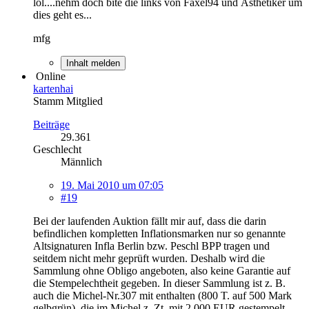
lol....nehm doch bite die links von Faxel94 und Ästhetiker um
dies geht es...
mfg
Inhalt melden
Online
kartenhai
Stamm Mitglied
Beiträge
29.361
Geschlecht
Männlich
19. Mai 2010 um 07:05
#19
Bei der laufenden Auktion fällt mir auf, dass die darin
befindlichen kompletten Inflationsmarken nur so genannte
Altsignaturen Infla Berlin bzw. Peschl BPP tragen und
seitdem nicht mehr geprüft wurden. Deshalb wird die
Sammlung ohne Obligo angeboten, also keine Garantie auf
die Stempelechtheit gegeben. In dieser Sammlung ist z. B.
auch die Michel-Nr.307 mit enthalten (800 T. auf 500 Mark
gelbgrün), die im Michel z. Zt. mit 2.000 EUR gestempelt