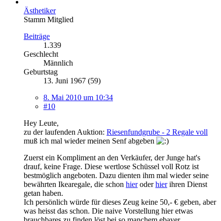
Ästhetiker
Stamm Mitglied
Beiträge
1.339
Geschlecht
Männlich
Geburtstag
13. Juni 1967 (59)
8. Mai 2010 um 10:34
#10
Hey Leute,
zu der laufenden Auktion:
Riesenfundgrube - 2 Regale voll
muß ich mal wieder meinen Senf abgeben
Zuerst ein Kompliment an den Verkäufer, der Junge hat's
drauf, keine Frage. Diese wertlose Schüssel voll Rotz ist
bestmöglich angeboten. Dazu dienten ihm mal wieder seine
bewährten Ikearegale, die schon
hier
oder
hier
ihren Dienst
getan haben.
Ich persönlich würde für dieses Zeug keine 50,- € geben, aber
was heisst das schon. Die naive Vorstellung hier etwas
brauchbares zu finden löst bei so manchem ebayer