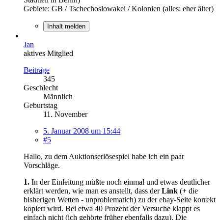
Gebiete: GB / Tschechoslowakei / Kolonien (alles: eher älter)
Inhalt melden
Jan
aktives Mitglied
Beiträge
345
Geschlecht
Männlich
Geburtstag
11. November
5. Januar 2008 um 15:44
#5
Hallo, zu dem Auktionserlösespiel habe ich ein paar
Vorschläge.
1.
In der Einleitung müßte noch einmal und etwas deutlicher
erklärt werden, wie man es anstellt, dass der
Link
(+ die
bisherigen Wetten - unproblematich) zu der ebay-Seite korrekt
kopiert wird. Bei etwa 40 Prozent der Versuche klappt es
einfach nicht (ich gehörte früher ebenfalls dazu). Die