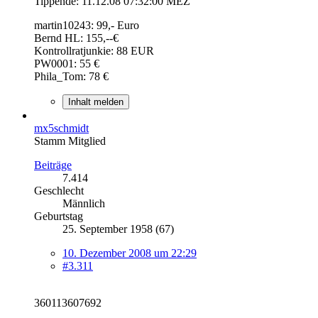
Tippende: 11.12.08 07:32:00 MEZ
martin10243: 99,- Euro
Bernd HL: 155,--€
Kontrollratjunkie: 88 EUR
PW0001: 55 €
Phila_Tom: 78 €
Inhalt melden
mx5schmidt
Stamm Mitglied
Beiträge
7.414
Geschlecht
Männlich
Geburtstag
25. September 1958 (67)
10. Dezember 2008 um 22:29
#3.311
360113607692