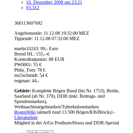
10. Dezember 2008 um 23:21
#3.312
360113607692
Angebotsende: 11.12.08 19:32:00 MEZ
Tippende: 11.12.08 07:32:00 MEZ
martin10243: 99,- Euro
Bernd HL: 155,--€
Kontrollratjunkie: 88 EUR
PW0001: 55 €
Phila_Tom: 78 €
mx5schmidt: 54 €
nugman: 44,-
Gebiete:
Komplette Bögen Bund (bis Nr. 1753), Berlin,
Saarland (ab Nr. 379), DDR (inkl. Beitrags- und
Spendenmarken),
Weihnachtssiegelmarken/Tuberkulosemarken
BogenWiki
(aktuell rund 13.500 Bögen/Klb/Blocks) -
Literaturliste
Mitglied in der ArGe Posthorn/Heuss und DDR-Spezial