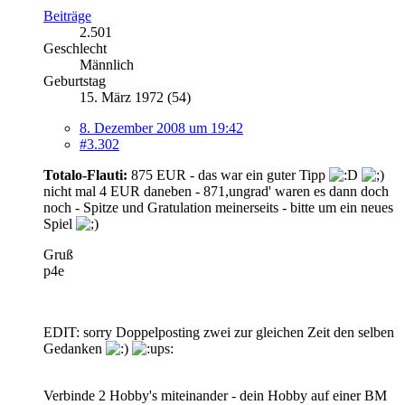
Beiträge
2.501
Geschlecht
Männlich
Geburtstag
15. März 1972 (54)
8. Dezember 2008 um 19:42
#3.302
Totalo-Flauti:
875 EUR - das war ein guter Tipp
nicht mal 4 EUR daneben - 871,ungrad' waren es dann doch
noch - Spitze und Gratulation meinerseits - bitte um ein neues
Spiel
Gruß
p4e
EDIT: sorry Doppelposting zwei zur gleichen Zeit den selben
Gedanken
Verbinde 2 Hobby's miteinander - dein Hobby auf einer BM