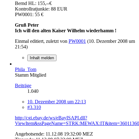
Bernd HL: 155,--€
Kontrollratjunkie: 88 EUR
PW0001: 55 €
Gruß Peter
Ich will den alten Kaiser Wilhelm wiederhamm !
Einmal editiert, zuletzt von
PW0001
(
10. Dezember 2008 um
21:54
)
Inhalt melden
Phila_Tom
Stamm Mitglied
Beiträge
1.040
10. Dezember 2008 um 22:13
#3.310
http://cgi.ebay.de/ws/eBayISAPI.dll?
ViewItem&ssPageName=STRK:MEWAX:IT&item=36011360
Angebotsende: 11.12.08 19:32:00 MEZ