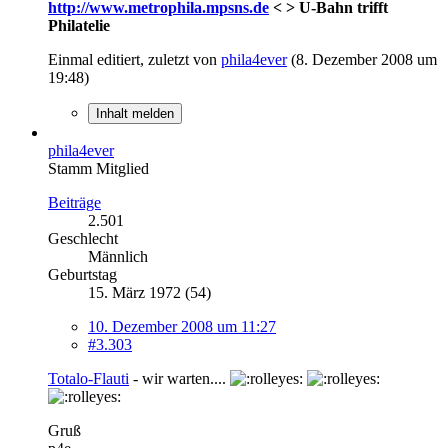
http://www.metrophila.mpsns.de
< > U-Bahn trifft
Philatelie
Einmal editiert, zuletzt von
phila4ever
(
8. Dezember 2008 um
19:48
)
Inhalt melden
phila4ever
Stamm Mitglied
Beiträge
2.501
Geschlecht
Männlich
Geburtstag
15. März 1972 (54)
10. Dezember 2008 um 11:27
#3.303
Totalo-Flauti
- wir warten....
Gruß