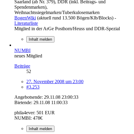
Saarland (ab Nr. 379), DDR (inkl. Beitrags- und
Spendenmarken),
Weihnachtssiegelmarken/Tuberkulosemarken
BogenWiki
(aktuell rund 13.500 Bögen/Klb/Blocks) -
Literaturliste
Mitglied in der ArGe Posthorn/Heuss und DDR-Spezial
Inhalt melden
NUMBI
neues Mitglied
Beiträge
52
27. November 2008 um 23:00
#3.253
Angebotsende: 29.11.08 23:00:33
Bietende: 29.11.08 11:00:33
phila4ever: 501 EUR
NUMBI: 478€
Inhalt melden