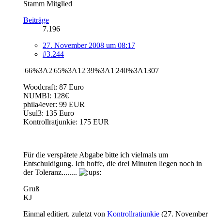
Stamm Mitglied
Beiträge
7.196
27. November 2008 um 08:17
#3.244
|66%3A2|65%3A12|39%3A1|240%3A1307
Woodcraft: 87 Euro
NUMBI: 128€
phila4ever: 99 EUR
Usul3: 135 Euro
Kontrollratjunkie: 175 EUR
Für die verspätete Abgabe bitte ich vielmals um
Entschuldigung. Ich hoffe, die drei Minuten liegen noch in
der Toleranz........
Gruß
KJ
Einmal editiert, zuletzt von
Kontrollratjunkie
(
27. November