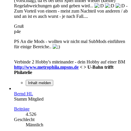
(Vorschlag), da es bei dem Spiel immer wieder (kleine)
Regelabweichungen gab und geben wird...
-
Zum Vorteil von einem - meist zum Nachteil von anderen / ab
und an ist es auch wurst - je nach Fall....
Gruß
p4e
PS An die Mods - wollten wir nicht mal SubMods einführen
für einige Bereiche..
Verbinde 2 Hobby's miteinander - dein Hobby auf einer BM
http://www.metrophila.mpsns.de
< > U-Bahn trifft
Philatelie
Inhalt melden
Bernd HL
Stamm Mitglied
Beiträge
4.526
Geschlecht
Männlich