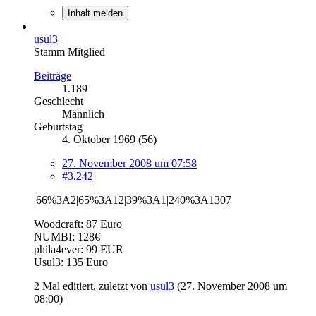
Inhalt melden
usul3
Stamm Mitglied
Beiträge
1.189
Geschlecht
Männlich
Geburtstag
4. Oktober 1969 (56)
27. November 2008 um 07:58
#3.242
|66%3A2|65%3A12|39%3A1|240%3A1307
Woodcraft: 87 Euro
NUMBI: 128€
phila4ever: 99 EUR
Usul3: 135 Euro
2 Mal editiert, zuletzt von
usul3
(
27. November 2008 um
08:00
)