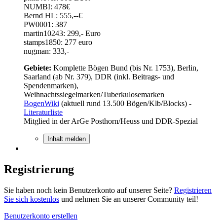
NUMBI: 478€
Bernd HL: 555,--€
PW0001: 387
martin10243: 299,- Euro
stamps1850: 277 euro
nugman: 333,-
Gebiete:
Komplette Bögen Bund (bis Nr. 1753), Berlin,
Saarland (ab Nr. 379), DDR (inkl. Beitrags- und
Spendenmarken),
Weihnachtssiegelmarken/Tuberkulosemarken
BogenWiki
(aktuell rund 13.500 Bögen/Klb/Blocks) -
Literaturliste
Mitglied in der ArGe Posthorn/Heuss und DDR-Spezial
Inhalt melden
Registrierung
Sie haben noch kein Benutzerkonto auf unserer Seite?
Registrieren
Sie sich kostenlos
und nehmen Sie an unserer Community teil!
Benutzerkonto erstellen