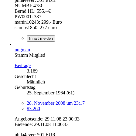
phila4ever: 501 EUR
NUMBI: 478€
Bernd HL: 555,--€
PW0001: 387
martin10243: 299,- Euro
stamps1850: 277 euro
Inhalt melden
nugman
Stamm Mitglied
Beiträge
3.169
Geschlecht
Männlich
Geburtstag
25. September 1964 (61)
28. November 2008 um 23:17
#3.260
Angebotsende: 29.11.08 23:00:33
Bietende: 29.11.08 11:00:33
phila4ever: 501 EUR