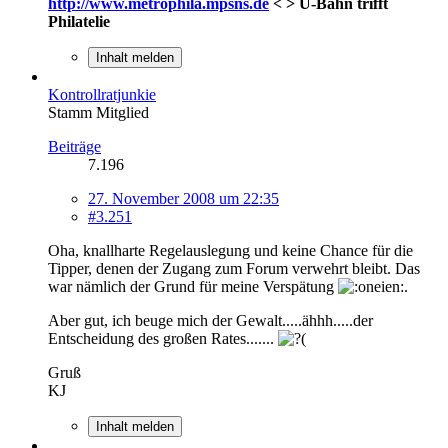
http://www.metrophila.mpsns.de
< > U-Bahn trifft
Philatelie
Inhalt melden
Kontrollratjunkie
Stamm Mitglied
Beiträge
7.196
27. November 2008 um 22:35
#3.251
Oha, knallharte Regelauslegung und keine Chance für die
Tipper, denen der Zugang zum Forum verwehrt bleibt. Das
war nämlich der Grund für meine Verspätung
.
Aber gut, ich beuge mich der Gewalt.....ähhh.....der
Entscheidung des großen Rates.......
Gruß
KJ
Inhalt melden