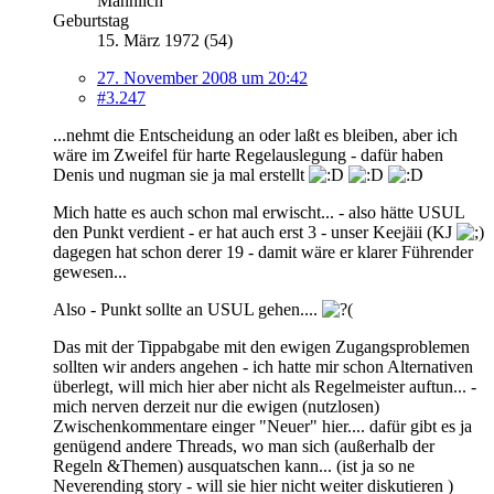
Männlich
Geburtstag
15. März 1972 (54)
27. November 2008 um 20:42
#3.247
...nehmt die Entscheidung an oder laßt es bleiben, aber ich
wäre im Zweifel für harte Regelauslegung - dafür haben
Denis und nugman sie ja mal erstellt
Mich hatte es auch schon mal erwischt... - also hätte USUL
den Punkt verdient - er hat auch erst 3 - unser Keejäii (KJ
dagegen hat schon derer 19 - damit wäre er klarer Führender
gewesen...
Also - Punkt sollte an USUL gehen....
Das mit der Tippabgabe mit den ewigen Zugangsproblemen
sollten wir anders angehen - ich hatte mir schon Alternativen
überlegt, will mich hier aber nicht als Regelmeister auftun... -
mich nerven derzeit nur die ewigen (nutzlosen)
Zwischenkommentare einger "Neuer" hier.... dafür gibt es ja
genügend andere Threads, wo man sich (außerhalb der
Regeln &Themen) ausquatschen kann... (ist ja so ne
Neverending story - will sie hier nicht weiter diskutieren )