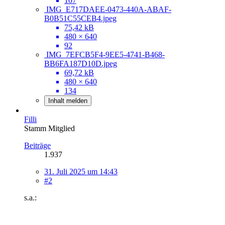
107
IMG_E717DAEE-0473-440A-ABAF-
B0B51C55CEB4.jpeg
75,42 kB
480 × 640
92
IMG_7EFCB5F4-9EE5-4741-B468-
BB6FA187D10D.jpeg
69,72 kB
480 × 640
134
Inhalt melden
Filli
Stamm Mitglied
Beiträge
1.937
31. Juli 2025 um 14:43
#2
s.a.: