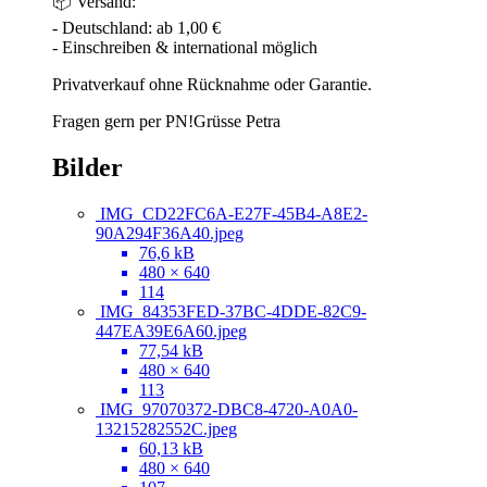
📦 Versand:
- Deutschland: ab 1,00 €
- Einschreiben & international möglich
Privatverkauf ohne Rücknahme oder Garantie.
Fragen gern per PN!Grüsse Petra
Bilder
IMG_CD22FC6A-E27F-45B4-A8E2-
90A294F36A40.jpeg
76,6 kB
480 × 640
114
IMG_84353FED-37BC-4DDE-82C9-
447EA39E6A60.jpeg
77,54 kB
480 × 640
113
IMG_97070372-DBC8-4720-A0A0-
13215282552C.jpeg
60,13 kB
480 × 640