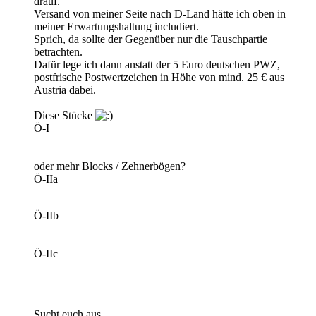
drauf.
Versand von meiner Seite nach D-Land hätte ich oben in
meiner Erwartungshaltung includiert.
Sprich, da sollte der Gegenüber nur die Tauschpartie
betrachten.
Dafür lege ich dann anstatt der 5 Euro deutschen PWZ,
postfrische Postwertzeichen in Höhe von mind. 25 € aus
Austria dabei.
Diese Stücke
Ö-I
oder mehr Blocks / Zehnerbögen?
Ö-IIa
Ö-IIb
Ö-IIc
Sucht euch aus.