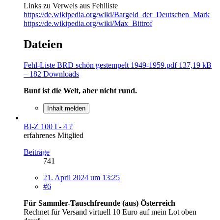
Links zu Verweis aus Fehlliste
https://de.wikipedia.org/wiki/Bargeld_der_Deutschen_Mark
https://de.wikipedia.org/wiki/Max_Bittrof
Dateien
Fehl-Liste BRD schön gestempelt 1949-1959.pdf
137,19 kB
– 182 Downloads
Bunt ist die Welt, aber nicht rund.
Inhalt melden
BI-Z 100 I - 4 ?
erfahrenes Mitglied
Beiträge
741
21. April 2024 um 13:25
#6
Für Sammler-Tauschfreunde (aus) Österreich
Rechnet für Versand virtuell 10 Euro auf mein Lot oben