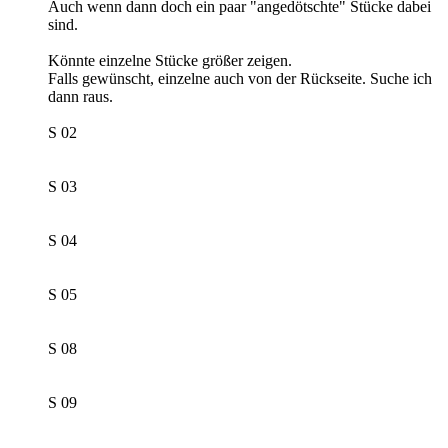
Auch wenn dann doch ein paar "angedötschte" Stücke dabei
sind.
Könnte einzelne Stücke größer zeigen.
Falls gewünscht, einzelne auch von der Rückseite. Suche ich
dann raus.
S 02
S 03
S 04
S 05
S 08
S 09