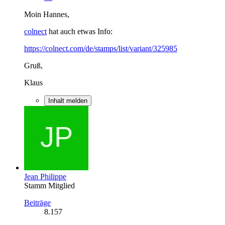
Moin Hannes,
colnect
hat auch etwas Info:
https://colnect.com/de/stamps/list/variant/325985
Gruß,
Klaus
Inhalt melden
Jean Philippe
Stamm Mitglied
Beiträge
8.157